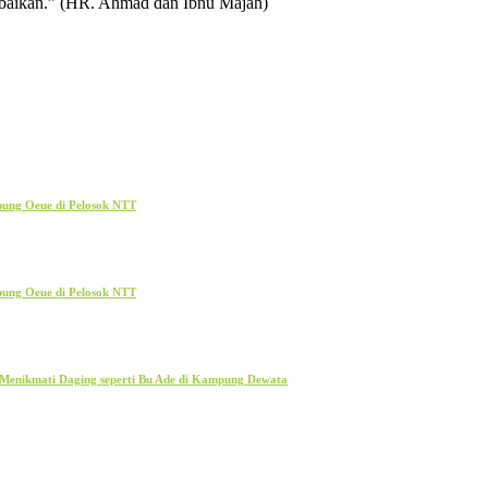
kabaikan.” (HR. Ahmad dan Ibnu Majah)
pung Oeue di Pelosok NTT
pung Oeue di Pelosok NTT
 Menikmati Daging seperti Bu Ade di Kampung Dewata