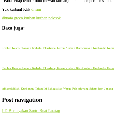
“Pada setiap lembar bulu (hewan kurban) itu kita memperoleh satu 
Yuk kurban! Klik
di sini
dhuafa
green kurban
kurban
pelosok
Baca juga:
Tembus Kesederhanaan Berbalut Eksotisme, Green Kurban Distribusikan Kurban ke Kam
Tembus Kesederhanaan Berbalut Eksotisme, Green Kurban Distribusikan Kurban ke Kam
Alhamdulillah, Kurbanmu Tahun Ini Bahagiakan Warga Pelosok yang Sehari-hari Jarang
Post navigation
LD Berdayakan Santri Buat Paratag