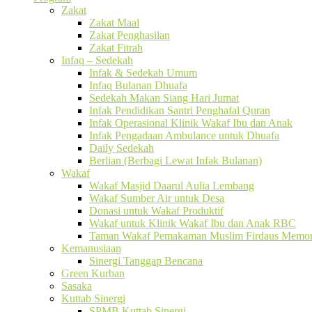
Zakat
Zakat Maal
Zakat Penghasilan
Zakat Fitrah
Infaq – Sedekah
Infak & Sedekah Umum
Infaq Bulanan Dhuafa
Sedekah Makan Siang Hari Jumat
Infak Pendidikan Santri Penghafal Quran
Infak Operasional Klinik Wakaf Ibu dan Anak
Infak Pengadaan Ambulance untuk Dhuafa
Daily Sedekah
Berlian (Berbagi Lewat Infak Bulanan)
Wakaf
Wakaf Masjid Daarul Aulia Lembang
Wakaf Sumber Air untuk Desa
Donasi untuk Wakaf Produktif
Wakaf untuk Klinik Wakaf Ibu dan Anak RBC
Taman Wakaf Pemakaman Muslim Firdaus Memori
Kemanusiaan
Sinergi Tanggap Bencana
Green Kurban
Sasaka
Kuttab Sinergi
SPMB Kuttab Sinergi