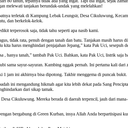
i 80 tahun, tepatnya tidak ada yang ingat. Tapi dia ingat, sejak zaman
ngan melewati tanjakan berundak-undak yang melelahkan!
. Tepatnya terletak di Kampung Lebak Leungsir, Desa Cikuluwung, K
tu, dan berkelok-kelok.
dikit terperosok saja, tidak tahu seperti apa nasib kami.
us, tidak rata, penuh dengan tanah dan batu. Tanjakan masih harus dil
lu kita harus menghindari penjajahan Jepang,” kata Pak Uci, sesepuh d
sa , hanya tanah,” tambah Pak Uci. Bahkan, kata Pak Uci, listrik saja b
a ubi sama sayur-sayuran. Kambing nggak pernah. Ini pertama kali dari z
 1 jam ini akhirnya bisa dipotong. Takbir menggema di puncak bukit. 
Ibadah ini mengandung hikmah agar kita lebih dekat pada Sang Pencipt
enghindarkan dari sikap tamak.
a Desa Cikuluwung. Mereka berada di daerah terpencil, jauh dari mana
ngan bergabung di Green Kurban, insya Allah Anda berpartisipasi kurb