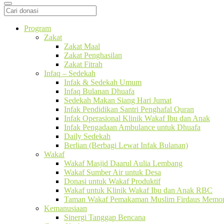
Program
Zakat
Zakat Maal
Zakat Penghasilan
Zakat Fitrah
Infaq – Sedekah
Infak & Sedekah Umum
Infaq Bulanan Dhuafa
Sedekah Makan Siang Hari Jumat
Infak Pendidikan Santri Penghafal Quran
Infak Operasional Klinik Wakaf Ibu dan Anak
Infak Pengadaan Ambulance untuk Dhuafa
Daily Sedekah
Berlian (Berbagi Lewat Infak Bulanan)
Wakaf
Wakaf Masjid Daarul Aulia Lembang
Wakaf Sumber Air untuk Desa
Donasi untuk Wakaf Produktif
Wakaf untuk Klinik Wakaf Ibu dan Anak RBC
Taman Wakaf Pemakaman Muslim Firdaus Memori
Kemanusiaan
Sinergi Tanggap Bencana