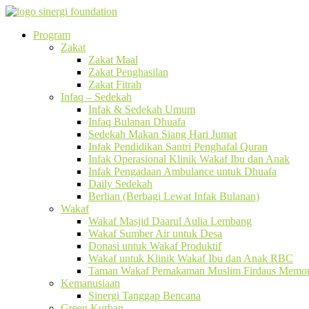
Program
Zakat
Zakat Maal
Zakat Penghasilan
Zakat Fitrah
Infaq – Sedekah
Infak & Sedekah Umum
Infaq Bulanan Dhuafa
Sedekah Makan Siang Hari Jumat
Infak Pendidikan Santri Penghafal Quran
Infak Operasional Klinik Wakaf Ibu dan Anak
Infak Pengadaan Ambulance untuk Dhuafa
Daily Sedekah
Berlian (Berbagi Lewat Infak Bulanan)
Wakaf
Wakaf Masjid Daarul Aulia Lembang
Wakaf Sumber Air untuk Desa
Donasi untuk Wakaf Produktif
Wakaf untuk Klinik Wakaf Ibu dan Anak RBC
Taman Wakaf Pemakaman Muslim Firdaus Memori
Kemanusiaan
Sinergi Tanggap Bencana
Green Kurban