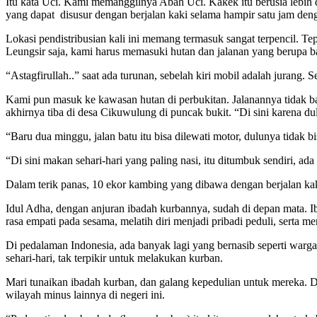
Itu kata Uci. Kami memanggilnya Abah Uci. Kakek itu berusia lebih dar
yang dapat disusur dengan berjalan kaki selama hampir satu jam de
Lokasi pendistribusian kali ini memang termasuk sangat terpencil
Leungsir saja, kami harus memasuki hutan dan jalanan yang berupa ba
“Astagfirullah..” saat ada turunan, sebelah kiri mobil adalah jurang. Se
Kami pun masuk ke kawasan hutan di perbukitan. Jalanannya tidak bag
akhirnya tiba di desa Cikuwulung di puncak bukit. “Di sini karena du
“Baru dua minggu, jalan batu itu bisa dilewati motor, dulunya tidak bi
“Di sini makan sehari-hari yang paling nasi, itu ditumbuk sendiri, ad
Dalam terik panas, 10 ekor kambing yang dibawa dengan berjalan kaki
Idul Adha, dengan anjuran ibadah kurbannya, sudah di depan mata. 
rasa empati pada sesama, melatih diri menjadi pribadi peduli, serta m
Di pedalaman Indonesia, ada banyak lagi yang bernasib seperti warg
sehari-hari, tak terpikir untuk melakukan kurban.
Mari tunaikan ibadah kurban, dan galang kepedulian untuk mereka. De
wilayah minus lainnya di negeri ini.