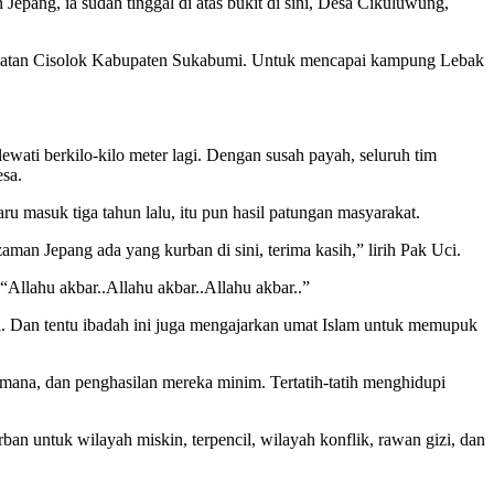
 Jepang, ia sudah tinggal di atas bukit di sini, Desa Cikuluwung,
ecamatan Cisolok Kabupaten Sukabumi. Untuk mencapai kampung Lebak
ewati berkilo-kilo meter lagi. Dengan susah payah, seluruh tim
esa.
aru masuk tiga tahun lalu, itu pun hasil patungan masyarakat.
aman Jepang ada yang kurban di sini, terima kasih,” lirih Pak Uci.
“Allahu akbar..Allahu akbar..Allahu akbar..”
a. Dan tentu ibadah ini juga mengajarkan umat Islam untuk memupuk
-mana, dan penghasilan mereka minim. Tertatih-tatih menghidupi
an untuk wilayah miskin, terpencil, wilayah konflik, rawan gizi, dan