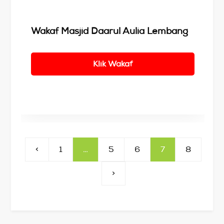
Wakaf Masjid Daarul Aulia Lembang
Klik Wakaf
<
1
…
5
6
7
8
>