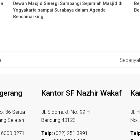
an
Dewan Masjid Sinergi Sambangi Sejumlah Masjid di
Be
Yogyakarta sampai Surabaya dalam Agenda
Be
Benchmarking
a
Sebanyak
ngerang
Kantor SF Nazhir Wakaf
Ka
o. 36 Serua
Jl. Sidomukti No. 99 H
Jl. 
ang Selatan
Bandung 40123
No.
 6000 3271
Telp:
(022) 251 3991
Telp