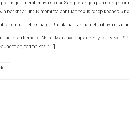
rang tetangga memberinya solusi. Sang tetangga pun menginfo
pun berikhtiar untuk meminta bantuan tebus resep kepada Sin
ah diterima oleh keluarga Bapak Tia. Tak henti-hentinya ucapan
 tahu lagi mau kemana, Neng. Makanya bapak bersyukur sekali 
oundation, terima kasih.” []
akat