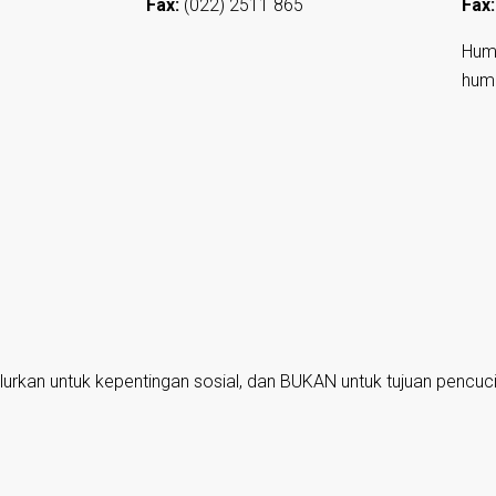
Fax:
(022) 2511 865
Fax:
Hum
hum
lurkan untuk kepentingan sosial, dan BUKAN untuk tujuan pencuc