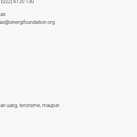
(022) 6120 130
as:
as@sinergifoundation.org
ian uang, terorisme, maupun