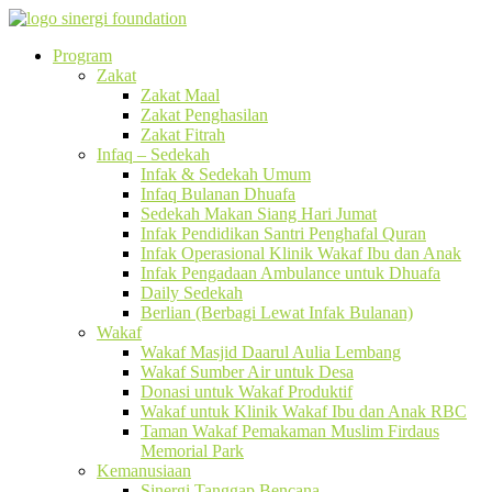
Program
Zakat
Zakat Maal
Zakat Penghasilan
Zakat Fitrah
Infaq – Sedekah
Infak & Sedekah Umum
Infaq Bulanan Dhuafa
Sedekah Makan Siang Hari Jumat
Infak Pendidikan Santri Penghafal Quran
Infak Operasional Klinik Wakaf Ibu dan Anak
Infak Pengadaan Ambulance untuk Dhuafa
Daily Sedekah
Berlian (Berbagi Lewat Infak Bulanan)
Wakaf
Wakaf Masjid Daarul Aulia Lembang
Wakaf Sumber Air untuk Desa
Donasi untuk Wakaf Produktif
Wakaf untuk Klinik Wakaf Ibu dan Anak RBC
Taman Wakaf Pemakaman Muslim Firdaus
Memorial Park
Kemanusiaan
Sinergi Tanggap Bencana