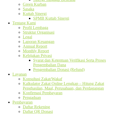
Green Kurban
Sasaka
Kuttab Sinergi
SPMB Kuttab Sinergi
Tentang Kami
Profil Lembaga
Struktur Organisasi
Legal
Laporan Keuangan
Annual Report
Monthly Report
Kebijakan Privasi
Syarat dan Ketentuan Verifikasi Serta Proses
Pengembalian Dana
Pengembalian Donasi (Refund)
Layanan
Konsultasi Zakat/Wakaf
Kalkulator Zakat Online Lengkap – Hitung Zakat
Penghasilan, Maal, Perusahaan, dan Perdagangan
Konfirmasi Pembayaran
Pengaduan
Pembayaran
Daftar Rekening
Daftar QR Donasi