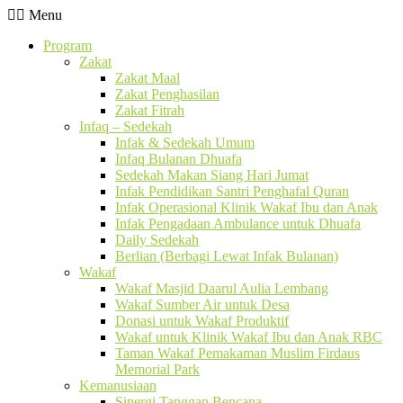
Menu
Program
Zakat
Zakat Maal
Zakat Penghasilan
Zakat Fitrah
Infaq – Sedekah
Infak & Sedekah Umum
Infaq Bulanan Dhuafa
Sedekah Makan Siang Hari Jumat
Infak Pendidikan Santri Penghafal Quran
Infak Operasional Klinik Wakaf Ibu dan Anak
Infak Pengadaan Ambulance untuk Dhuafa
Daily Sedekah
Berlian (Berbagi Lewat Infak Bulanan)
Wakaf
Wakaf Masjid Daarul Aulia Lembang
Wakaf Sumber Air untuk Desa
Donasi untuk Wakaf Produktif
Wakaf untuk Klinik Wakaf Ibu dan Anak RBC
Taman Wakaf Pemakaman Muslim Firdaus
Memorial Park
Kemanusiaan
Sinergi Tanggap Bencana