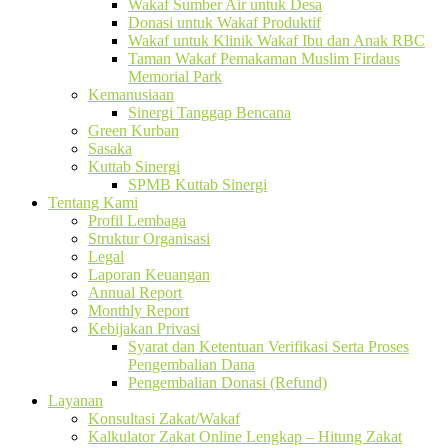
Wakaf Sumber Air untuk Desa
Donasi untuk Wakaf Produktif
Wakaf untuk Klinik Wakaf Ibu dan Anak RBC
Taman Wakaf Pemakaman Muslim Firdaus
Memorial Park
Kemanusiaan
Sinergi Tanggap Bencana
Green Kurban
Sasaka
Kuttab Sinergi
SPMB Kuttab Sinergi
Tentang Kami
Profil Lembaga
Struktur Organisasi
Legal
Laporan Keuangan
Annual Report
Monthly Report
Kebijakan Privasi
Syarat dan Ketentuan Verifikasi Serta Proses
Pengembalian Dana
Pengembalian Donasi (Refund)
Layanan
Konsultasi Zakat/Wakaf
Kalkulator Zakat Online Lengkap – Hitung Zakat