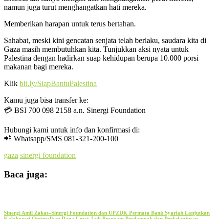
namun juga turut menghangatkan hati mereka.
Memberikan harapan untuk terus bertahan.
Sahabat, meski kini gencatan senjata telah berlaku, saudara kita di
Gaza masih membutuhkan kita. Tunjukkan aksi nyata untuk
Palestina dengan hadirkan suap kehidupan berupa 10.000 porsi
makanan bagi mereka.
Klik
bit.ly/SiapBantuPalestina
Kamu juga bisa transfer ke:
💳 BSI 700 098 2158 a.n. Sinergi Foundation
Hubungi kami untuk info dan konfirmasi di:
📲 Whatsapp/SMS 081-321-200-100
gaza
sinergi foundation
Baca juga:
Sinergi Amil Zakat–Sinergi Foundation dan UPZDK Permata Bank Syariah Lanjutkan
Kolaborasi Optimalkan Dana Umat Jadi Program Berdampak dan Berkelanjutan