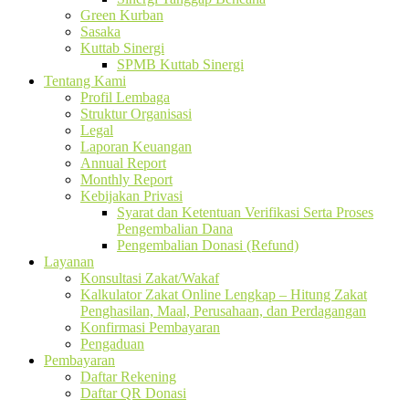
Green Kurban
Sasaka
Kuttab Sinergi
SPMB Kuttab Sinergi
Tentang Kami
Profil Lembaga
Struktur Organisasi
Legal
Laporan Keuangan
Annual Report
Monthly Report
Kebijakan Privasi
Syarat dan Ketentuan Verifikasi Serta Proses
Pengembalian Dana
Pengembalian Donasi (Refund)
Layanan
Konsultasi Zakat/Wakaf
Kalkulator Zakat Online Lengkap – Hitung Zakat
Penghasilan, Maal, Perusahaan, dan Perdagangan
Konfirmasi Pembayaran
Pengaduan
Pembayaran
Daftar Rekening
Daftar QR Donasi