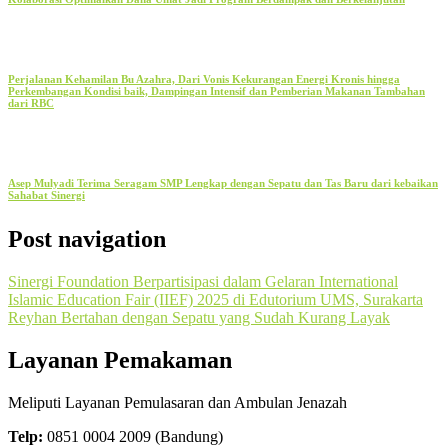
Perjalanan Kehamilan Bu Azahra, Dari Vonis Kekurangan Energi Kronis hingga
Perkembangan Kondisi baik, Dampingan Intensif dan Pemberian Makanan Tambahan
dari RBC
Asep Mulyadi Terima Seragam SMP Lengkap dengan Sepatu dan Tas Baru dari kebaikan
Sahabat Sinergi
Post navigation
Sinergi Foundation Berpartisipasi dalam Gelaran International
Islamic Education Fair (IIEF) 2025 di Edutorium UMS, Surakarta
Reyhan Bertahan dengan Sepatu yang Sudah Kurang Layak
Layanan Pemakaman
Meliputi Layanan Pemulasaran dan Ambulan Jenazah
Telp:
0851 0004 2009 (Bandung)