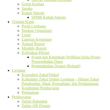
Green Kurban
Sasaka
Kuttab Sinergi
SPMB Kuttab Sinergi
Tentang Kami
Profil Lembaga
Struktur Organisasi
Legal
Laporan Keuangan
Annual Report
Monthly Report
Kebijakan Privasi
Syarat dan Ketentuan Verifikasi Serta Proses
Pengembalian Dana
Pengembalian Donasi (Refund)
Layanan
Konsultasi Zakat/Wakaf
Kalkulator Zakat Online Lengkap – Hitung Zakat
Penghasilan, Maal, Perusahaan, dan Perdagangan
Konfirmasi Pembayaran
Pengaduan
Pembayaran
Daftar Rekening
Daftar QR Donasi