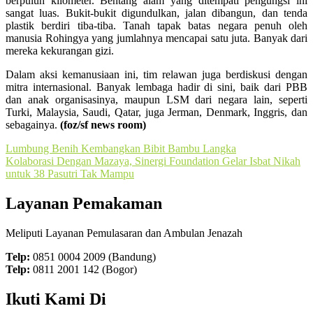
berpuluh kilometer. Bentang alam yang ditempati pengungsi ini
sangat luas. Bukit-bukit digundulkan, jalan dibangun, dan tenda
plastik berdiri tiba-tiba. Tanah tapak batas negara penuh oleh
manusia Rohingya yang jumlahnya mencapai satu juta. Banyak dari
mereka kekurangan gizi.
Dalam aksi kemanusiaan ini, tim relawan juga berdiskusi dengan
mitra internasional. Banyak lembaga hadir di sini, baik dari PBB
dan anak organisasinya, maupun LSM dari negara lain, seperti
Turki, Malaysia, Saudi, Qatar, juga Jerman, Denmark, Inggris, dan
sebagainya.
(foz/sf news room)
Post
Lumbung Benih Kembangkan Bibit Bambu Langka
Kolaborasi Dengan Mazaya, Sinergi Foundation Gelar Isbat Nikah
navigation
untuk 38 Pasutri Tak Mampu
Layanan Pemakaman
Meliputi Layanan Pemulasaran dan Ambulan Jenazah
Telp:
0851 0004 2009 (Bandung)
Telp:
0811 2001 142 (Bogor)
Ikuti Kami Di