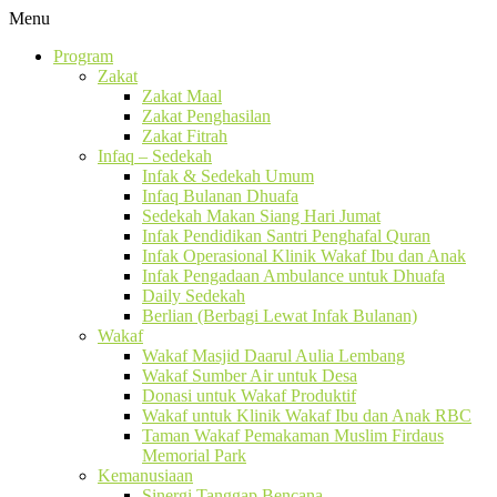
Menu
Program
Zakat
Zakat Maal
Zakat Penghasilan
Zakat Fitrah
Infaq – Sedekah
Infak & Sedekah Umum
Infaq Bulanan Dhuafa
Sedekah Makan Siang Hari Jumat
Infak Pendidikan Santri Penghafal Quran
Infak Operasional Klinik Wakaf Ibu dan Anak
Infak Pengadaan Ambulance untuk Dhuafa
Daily Sedekah
Berlian (Berbagi Lewat Infak Bulanan)
Wakaf
Wakaf Masjid Daarul Aulia Lembang
Wakaf Sumber Air untuk Desa
Donasi untuk Wakaf Produktif
Wakaf untuk Klinik Wakaf Ibu dan Anak RBC
Taman Wakaf Pemakaman Muslim Firdaus
Memorial Park
Kemanusiaan
Sinergi Tanggap Bencana