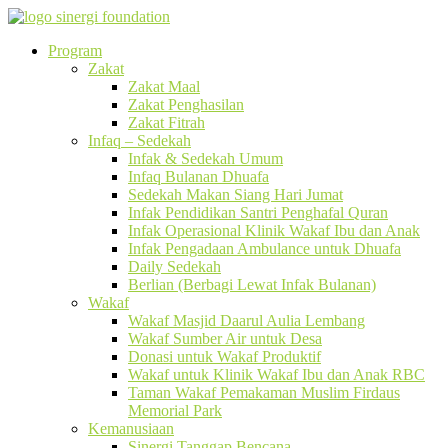
Program
Zakat
Zakat Maal
Zakat Penghasilan
Zakat Fitrah
Infaq – Sedekah
Infak & Sedekah Umum
Infaq Bulanan Dhuafa
Sedekah Makan Siang Hari Jumat
Infak Pendidikan Santri Penghafal Quran
Infak Operasional Klinik Wakaf Ibu dan Anak
Infak Pengadaan Ambulance untuk Dhuafa
Daily Sedekah
Berlian (Berbagi Lewat Infak Bulanan)
Wakaf
Wakaf Masjid Daarul Aulia Lembang
Wakaf Sumber Air untuk Desa
Donasi untuk Wakaf Produktif
Wakaf untuk Klinik Wakaf Ibu dan Anak RBC
Taman Wakaf Pemakaman Muslim Firdaus
Memorial Park
Kemanusiaan
Sinergi Tanggap Bencana