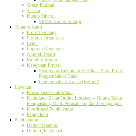
Green Kurban
Sasaka
Kuttab Sinergi
SPMB Kuttab Sinergi
Tentang Kami
Profil Lembaga
Struktur Organisasi
Legal
Laporan Keuangan
Annual Report
Monthly Report
Kebijakan Privasi
Syarat dan Ketentuan Verifikasi Serta Proses
Pengembalian Dana
Pengembalian Donasi (Refund)
Layanan
Konsultasi Zakat/Wakaf
Kalkulator Zakat Online Lengkap – Hitung Zakat
Penghasilan, Maal, Perusahaan, dan Perdagangan
Konfirmasi Pembayaran
Pengaduan
Pembayaran
Daftar Rekening
Daftar QR Donasi