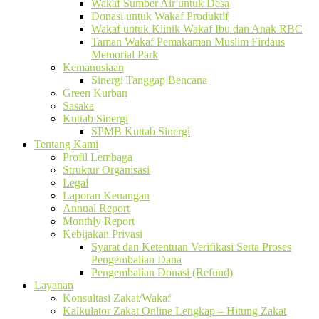
Wakaf Sumber Air untuk Desa
Donasi untuk Wakaf Produktif
Wakaf untuk Klinik Wakaf Ibu dan Anak RBC
Taman Wakaf Pemakaman Muslim Firdaus
Memorial Park
Kemanusiaan
Sinergi Tanggap Bencana
Green Kurban
Sasaka
Kuttab Sinergi
SPMB Kuttab Sinergi
Tentang Kami
Profil Lembaga
Struktur Organisasi
Legal
Laporan Keuangan
Annual Report
Monthly Report
Kebijakan Privasi
Syarat dan Ketentuan Verifikasi Serta Proses
Pengembalian Dana
Pengembalian Donasi (Refund)
Layanan
Konsultasi Zakat/Wakaf
Kalkulator Zakat Online Lengkap – Hitung Zakat