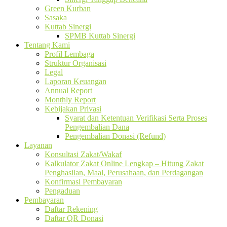
Green Kurban
Sasaka
Kuttab Sinergi
SPMB Kuttab Sinergi
Tentang Kami
Profil Lembaga
Struktur Organisasi
Legal
Laporan Keuangan
Annual Report
Monthly Report
Kebijakan Privasi
Syarat dan Ketentuan Verifikasi Serta Proses
Pengembalian Dana
Pengembalian Donasi (Refund)
Layanan
Konsultasi Zakat/Wakaf
Kalkulator Zakat Online Lengkap – Hitung Zakat
Penghasilan, Maal, Perusahaan, dan Perdagangan
Konfirmasi Pembayaran
Pengaduan
Pembayaran
Daftar Rekening
Daftar QR Donasi