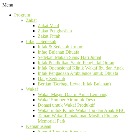
Menu
Program
Zakat
Zakat Maal
Zakat Penghasilan
Zakat Fitrah
Infaq – Sedekah
Infak & Sedekah Umum
Infaq Bulanan Dhuafa
Sedekah Makan Siang Hari Jumat
Infak Pendidikan Santri Penghafal Quran
Infak Operasional Klinik Wakaf Ibu dan Anak
Infak Pengadaan Ambulance untuk Dhuafa
Daily Sedekah
Berlian (Berbagi Lewat Infak Bulanan)
Wakaf
Wakaf Masjid Daarul Aulia Lembang
Wakaf Sumber Air untuk Desa
Donasi untuk Wakaf Produktif
Wakaf untuk Klinik Wakaf Ibu dan Anak RBC
Taman Wakaf Pemakaman Muslim Firdaus
Memorial Park
Kemanusiaan
Sinergi Tanggap Bencana