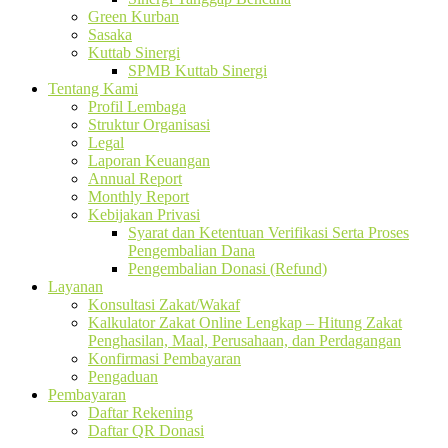
Green Kurban
Sasaka
Kuttab Sinergi
SPMB Kuttab Sinergi
Tentang Kami
Profil Lembaga
Struktur Organisasi
Legal
Laporan Keuangan
Annual Report
Monthly Report
Kebijakan Privasi
Syarat dan Ketentuan Verifikasi Serta Proses
Pengembalian Dana
Pengembalian Donasi (Refund)
Layanan
Konsultasi Zakat/Wakaf
Kalkulator Zakat Online Lengkap – Hitung Zakat
Penghasilan, Maal, Perusahaan, dan Perdagangan
Konfirmasi Pembayaran
Pengaduan
Pembayaran
Daftar Rekening
Daftar QR Donasi