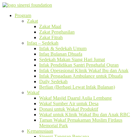
Program
Zakat
Zakat Maal
Zakat Penghasilan
Zakat Fitrah
Infaq – Sedekah
Infak & Sedekah Umum
Infaq Bulanan Dhuafa
Sedekah Makan Siang Hari Jumat
Infak Pendidikan Santri Penghafal Quran
Infak Operasional Klinik Wakaf Ibu dan Anak
Infak Pengadaan Ambulance untuk Dhuafa
Daily Sedekah
Berlian (Berbagi Lewat Infak Bulanan)
Wakaf
Wakaf Masjid Daarul Aulia Lembang
Wakaf Sumber Air untuk Desa
Donasi untuk Wakaf Produktif
Wakaf untuk Klinik Wakaf Ibu dan Anak RBC
Taman Wakaf Pemakaman Muslim Firdaus
Memorial Park
Kemanusiaan
Sinergi Tanggap Bencana