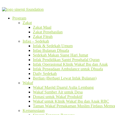
Program
Zakat
Zakat Maal
Zakat Penghasilan
Zakat Fitrah
Infaq – Sedekah
Infak & Sedekah Umum
Infaq Bulanan Dhuafa
Sedekah Makan Siang Hari Jumat
Infak Pendidikan Santri Penghafal Quran
Infak Operasional Klinik Wakaf Ibu dan Anak
Infak Pengadaan Ambulance untuk Dhuafa
Daily Sedekah
Berlian (Berbagi Lewat Infak Bulanan)
Wakaf
Wakaf Masjid Daarul Aulia Lembang
Wakaf Sumber Air untuk Desa
Donasi untuk Wakaf Produktif
Wakaf untuk Klinik Wakaf Ibu dan Anak RBC
Taman Wakaf Pemakaman Muslim Firdaus Memori
Kemanusiaan