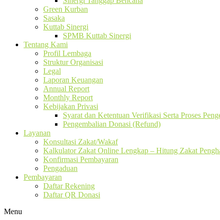
Sinergi Tanggap Bencana
Green Kurban
Sasaka
Kuttab Sinergi
SPMB Kuttab Sinergi
Tentang Kami
Profil Lembaga
Struktur Organisasi
Legal
Laporan Keuangan
Annual Report
Monthly Report
Kebijakan Privasi
Syarat dan Ketentuan Verifikasi Serta Proses Pen
Pengembalian Donasi (Refund)
Layanan
Konsultasi Zakat/Wakaf
Kalkulator Zakat Online Lengkap – Hitung Zakat Pengha
Konfirmasi Pembayaran
Pengaduan
Pembayaran
Daftar Rekening
Daftar QR Donasi
Menu