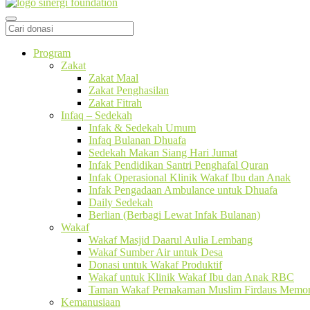
Program
Zakat
Zakat Maal
Zakat Penghasilan
Zakat Fitrah
Infaq – Sedekah
Infak & Sedekah Umum
Infaq Bulanan Dhuafa
Sedekah Makan Siang Hari Jumat
Infak Pendidikan Santri Penghafal Quran
Infak Operasional Klinik Wakaf Ibu dan Anak
Infak Pengadaan Ambulance untuk Dhuafa
Daily Sedekah
Berlian (Berbagi Lewat Infak Bulanan)
Wakaf
Wakaf Masjid Daarul Aulia Lembang
Wakaf Sumber Air untuk Desa
Donasi untuk Wakaf Produktif
Wakaf untuk Klinik Wakaf Ibu dan Anak RBC
Taman Wakaf Pemakaman Muslim Firdaus Memori
Kemanusiaan