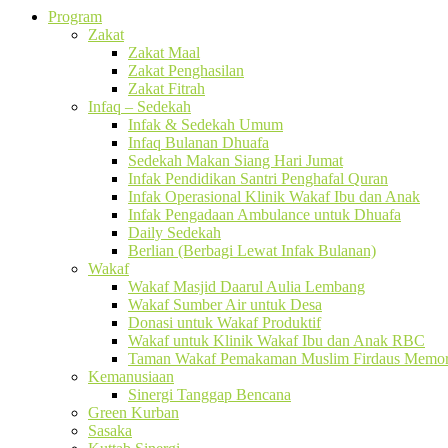
Program
Zakat
Zakat Maal
Zakat Penghasilan
Zakat Fitrah
Infaq – Sedekah
Infak & Sedekah Umum
Infaq Bulanan Dhuafa
Sedekah Makan Siang Hari Jumat
Infak Pendidikan Santri Penghafal Quran
Infak Operasional Klinik Wakaf Ibu dan Anak
Infak Pengadaan Ambulance untuk Dhuafa
Daily Sedekah
Berlian (Berbagi Lewat Infak Bulanan)
Wakaf
Wakaf Masjid Daarul Aulia Lembang
Wakaf Sumber Air untuk Desa
Donasi untuk Wakaf Produktif
Wakaf untuk Klinik Wakaf Ibu dan Anak RBC
Taman Wakaf Pemakaman Muslim Firdaus Memori
Kemanusiaan
Sinergi Tanggap Bencana
Green Kurban
Sasaka