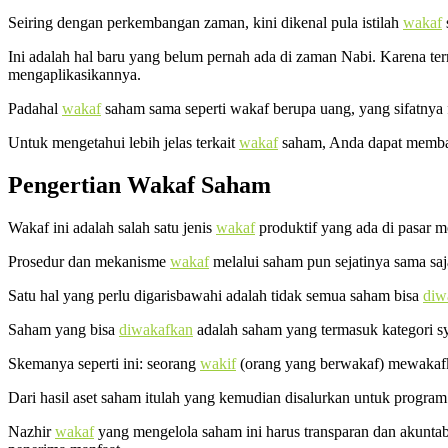
Seiring dengan perkembangan zaman, kini dikenal pula istilah
wakaf
Ini adalah hal baru yang belum pernah ada di zaman Nabi. Karena t
mengaplikasikannya.
Padahal
wakaf
saham sama seperti wakaf berupa uang, yang sifatnya 
Untuk mengetahui lebih jelas terkait
wakaf
saham, Anda dapat membaca
Pengertian Wakaf Saham
Wakaf ini adalah salah satu jenis
wakaf
produktif yang ada di pasar 
Prosedur dan mekanisme
wakaf
melalui saham pun sejatinya sama sa
Satu hal yang perlu digarisbawahi adalah tidak semua saham bisa
diw
Saham yang bisa
diwakafkan
adalah saham yang termasuk kategori sy
Skemanya seperti ini: seorang
wakif
(orang yang berwakaf) mewakaf
Dari hasil aset saham itulah yang kemudian disalurkan untuk program 
Nazhir
wakaf
yang mengelola saham ini harus transparan dan akuntabe