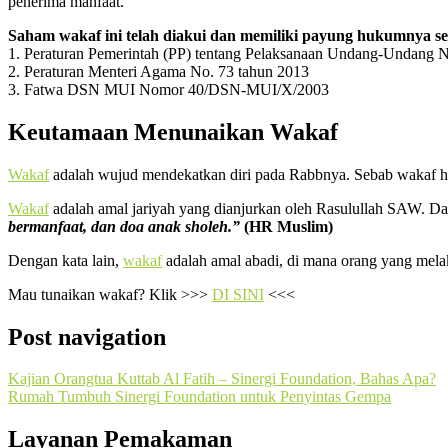
penerima manfaat.
Saham wakaf ini telah diakui dan memiliki payung hukumnya sen
1. Peraturan Pemerintah (PP) tentang Pelaksanaan Undang-Undang N
2. Peraturan Menteri Agama No. 73 tahun 2013
3. Fatwa DSN MUI Nomor 40/DSN-MUI/X/2003
Keutamaan Menunaikan Wakaf
Wakaf
adalah wujud mendekatkan diri pada Rabbnya. Sebab wakaf ha
Wakaf
adalah amal jariyah yang dianjurkan oleh Rasulullah SAW. D
bermanfaat, dan doa anak sholeh.”
(HR Muslim)
Dengan kata lain,
wakaf
adalah amal abadi, di mana orang yang mela
Mau tunaikan wakaf? Klik >>>
DI SINI
<<<
Post navigation
Kajian Orangtua Kuttab Al Fatih – Sinergi Foundation, Bahas Apa?
Rumah Tumbuh Sinergi Foundation untuk Penyintas Gempa
Layanan Pemakaman