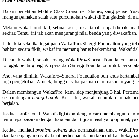
Oleh : Ima Rachmalia*
Dalam penelitian Middle Class Consumer Studies, sang periset Y
mengumpamakan salah satu percontohan wakaf di Bangladesh, di mana
Melalui wakaf produktif, sebuah aset, misal tanah, dapat dimaksim
sekitar. Tentu, ini tak akan mengurangi nilai benda yang diwakafkan.
Lalu, kita seketika ingat pada WakafPro-Sinergi Foundation yang tel
bahkan secara fikih, wakaf itu memang harus berkembang. Wakaf dala
Di ranah wakaf, sepak terjang WakafPro–Sinergi Foundation lama 
tonggak penting bagi Ampera dan Sinergi Foundation untuk berkolabor
Aset yang dimiliki Wakafpro–Sinergi Foundation pun terus bertamb
juga pengelolaan Apotek, hingga usaha pakaian dan makanan yang ter
Dalam membangun WakafPro, kami siap menjunjung 3 hal. Pertama, p
sesuai dengan
mauquf alaih
. Kita tahu, wakaf memiliki dampak berk
berjalan.
Kedua, profesional. Wakaf digiatkan dengan cara membangun dan m
tentu tepat sasaran dengan harapan dan tujuan hasil yang optimal, y
Ketiga, menjadi
problem solving
atas permasalahan umat. WakafPro 
dan kesenjangan sosial akibat perbedaan dalam kepemilikan kekayaan