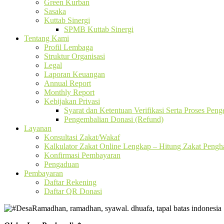
Green Kurban
Sasaka
Kuttab Sinergi
SPMB Kuttab Sinergi
Tentang Kami
Profil Lembaga
Struktur Organisasi
Legal
Laporan Keuangan
Annual Report
Monthly Report
Kebijakan Privasi
Syarat dan Ketentuan Verifikasi Serta Proses Pen
Pengembalian Donasi (Refund)
Layanan
Konsultasi Zakat/Wakaf
Kalkulator Zakat Online Lengkap – Hitung Zakat Pengha
Konfirmasi Pembayaran
Pengaduan
Pembayaran
Daftar Rekening
Daftar QR Donasi