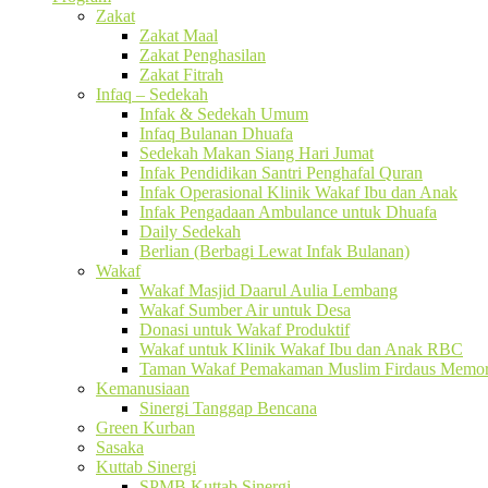
Zakat
Zakat Maal
Zakat Penghasilan
Zakat Fitrah
Infaq – Sedekah
Infak & Sedekah Umum
Infaq Bulanan Dhuafa
Sedekah Makan Siang Hari Jumat
Infak Pendidikan Santri Penghafal Quran
Infak Operasional Klinik Wakaf Ibu dan Anak
Infak Pengadaan Ambulance untuk Dhuafa
Daily Sedekah
Berlian (Berbagi Lewat Infak Bulanan)
Wakaf
Wakaf Masjid Daarul Aulia Lembang
Wakaf Sumber Air untuk Desa
Donasi untuk Wakaf Produktif
Wakaf untuk Klinik Wakaf Ibu dan Anak RBC
Taman Wakaf Pemakaman Muslim Firdaus Memori
Kemanusiaan
Sinergi Tanggap Bencana
Green Kurban
Sasaka
Kuttab Sinergi
SPMB Kuttab Sinergi