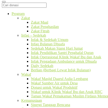
Program
Zakat
Zakat Maal
Zakat Penghasilan
Zakat Fitrah
Infaq – Sedekah
Infak & Sedekah Umum
Infaq Bulanan Dhuafa
Sedekah Makan Siang Hari Jumat
Infak Pendidikan Santri Penghafal Quran
Infak Operasional Klinik Wakaf Ibu dan Anak
Infak Pengadaan Ambulance untuk Dhuafa
Daily Sedekah
Berlian (Berbagi Lewat Infak Bulanan)
Wakaf
Wakaf Masjid Daarul Aulia Lembang
Wakaf Sumber Air untuk Desa
Donasi untuk Wakaf Produktif
Wakaf untuk Klinik Wakaf Ibu dan Anak RBC
Taman Wakaf Pemakaman Muslim Firdaus Memori
Kemanusiaan
Sinergi Tanggap Bencana