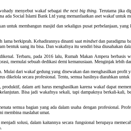
uswohady menyebut wakaf sebagai
the next big thing.
Terutama jika di
 ada Social Islami Bank Ltd yang memanfaatkan aset wakaf untuk men
alkan untuk membangun masjid dan sekaligus pusat perbelanjaan, yang 
ah lama berkiprah. Kehadirannya dinanti saat
mindset
dan paradigma ba
m bentuk uang itu bisa. Dan wakafnya itu sendiri bisa diusahakan dal
dikenal. Terbaru, pada 2016 lalu, Rumah Makan Ampera berbasis waka
asi, memulai sebuah dedikasi demi kemanusiaan. Menginjak lebih dari 
ah. Mulai dari wakaf gedung yang disewakan dan menghasilkan profi
us dikelola secara profesional. Tentu, semua hasilnya diarahkan untu
roduktif, dalam arti harus menghasilkan karena wakaf dapat memenu
elanjutan. Bisa jadi wakafnya sekali, tapi dampaknya berkali-kali, b
enata semua bagian yang ada dalam usaha dengan profesional. Profes
akni membina maslahat umat.
menjadi solusi, dalam kaitannya secara fungsional berupaya memeca
.