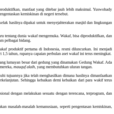
produktifkan, manfaat yang ditebar jauh lebih maksimal. Yuswohady
gentaskan kemiskinan di negeri tersebut.
kelak hasilnya dipakai untuk menyejahterakan masjid dan lingkungan
ru tentang dunia wakaf mengemuka. Wakaf, bisa diproduktifkan, dan
am pelbagai bidang.
f produktif pertama di Indonesia, resmi diluncurkan. Ini menjadi
1,5 tahun, rupanya capaian perbulan aset wakaf ini terus meningkat.
t yang lumayan besar dari gedung yang dinamakan Gedung Wakaf. Ada
k mereka,
mauquf alaih
, yang membutuhkan uluran tangan.
hi tujuannya jika telah menghasilkan dimana hasilnya dimanfaatkan
erkelanjutan. Sehingga kebaikan demi kebaikan dari para wakif terus
ional dengan melakukan sesuatu dengan terencana, terprogram, dan
hkan masalah-masalah kemanusiaan, seperti pengentasan kemiskinan,