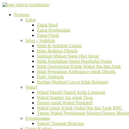
Program
Zakat
Zakat Maal
Zakat Penghasilan
Zakat Fitrah
Infaq – Sedekah
Infak & Sedekah Umum
Infaq Bulanan Dhuafa
Sedekah Makan Siang Hari Jumat
Infak Pendidikan Santri Penghafal Quran
Infak Operasional Klinik Wakaf Ibu dan Anak
Infak Pengadaan Ambulance untuk Dhuafa
Daily Sedekah
Berlian (Berbagi Lewat Infak Bulanan)
Wakaf
Wakaf Masjid Daarul Aulia Lembang
Wakaf Sumber Air untuk Desa
Donasi untuk Wakaf Produktif
Wakaf untuk Klinik Wakaf Ibu dan Anak RBC
Taman Wakaf Pemakaman Muslim Firdaus Memori
Kemanusiaan
Sinergi Tanggap Bencana
Green Kurban