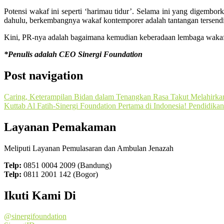
Potensi wakaf ini seperti ‘harimau tidur’. Selama ini yang digembor
dahulu, berkembangnya wakaf kontemporer adalah tantangan tersen
Kini, PR-nya adalah bagaimana kemudian keberadaan lembaga wakaf 
*Penulis adalah CEO Sinergi Foundation
Post navigation
Caring, Keterampilan Bidan dalam Tenangkan Rasa Takut Melahirka
Kuttab Al Fatih-Sinergi Foundation Pertama di Indonesia! Pendidi
Layanan Pemakaman
Meliputi Layanan Pemulasaran dan Ambulan Jenazah
Telp:
0851 0004 2009 (Bandung)
Telp:
0811 2001 142 (Bogor)
Ikuti Kami Di
@sinergifoundation