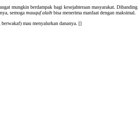
l, sangat mungkin berdampak bagi kesejahteraan masyarakat. Dibanding
oknya, semoga
mauquf alaih
bisa menerima manfaat dengan maksimal.
g berwakaf) mau menyalurkan dananya. []