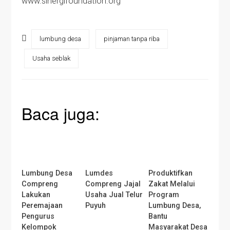
www.sinergifoundation.org
lumbung desa
pinjaman tanpa riba
Usaha seblak
Baca juga:
Lumbung Desa
Lumdes
Produktifkan
Compreng
Compreng Jajal
Zakat Melalui
Lakukan
Usaha Jual Telur
Program
Peremajaan
Puyuh
Lumbung Desa,
Pengurus
Bantu
Kelompok
Masyarakat Desa