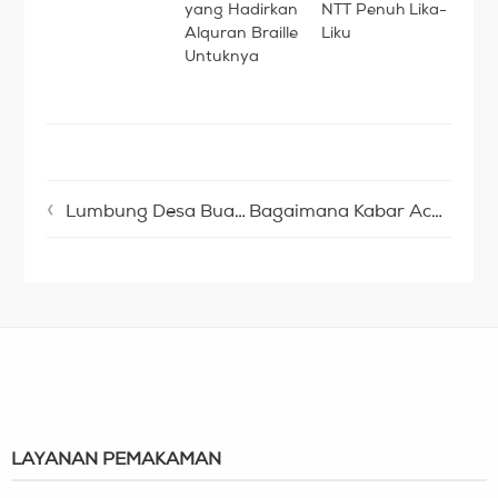
yang Hadirkan
NTT Penuh Lika-
Alquran Braille
Liku
Untuknya
Lumbung Desa Buat Eco Garden di Ciwangi
Bagaimana Kabar Acep, Bocah Ceria Penderita Radang Otak?
LAYANAN PEMAKAMAN