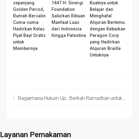
sepanjang
1447 H: Sinergi
Kuatnya untuk
Golden Period,
Foundation
Belajar dan
Rumah Bersalin
Salurkan Ribuan
Menghafal
Cuma-cuma
Manfaat Luas
Alquran Bertemu
Hadirkan Kelas
dari Indonesia
dengan Kebaikan
Pijat Bayi Gratis
hingga Palestina
Paragon Corp
untuk
yang Hadirkan
Membernya
Alquran Braille
Untuknya
Bagaimana Hukum Update Status Saat Ramadhan?
Berkah Ramadhan untuk Desa Kiarasari
Layanan Pemakaman