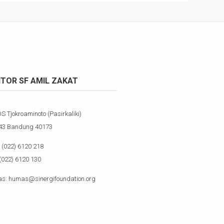
TOR SF AMIL ZAKAT
OS Tjokroaminoto (Pasirkaliki)
143 Bandung 40173
(022) 6120 218
(022) 6120 130
s: humas@sinergifoundation.org