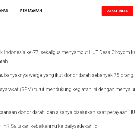
ANAN
PEMBAYARAN
ZAKAT-INFAK
 Indonesia ke-77, sekaligus menyambut HUT Desa Ciroyom ke
rah.
ar, banyaknya warga yang ikut donor darah sebanyak 75 orang. 
Masyarakat (SPM) turut mendukung kegiatan ini dengan menyal
ksanaan donor darah, dan sisanya disalurkan saat perayaan H
n ini? Salurkan kebaikanmu ke dailysedekah.id