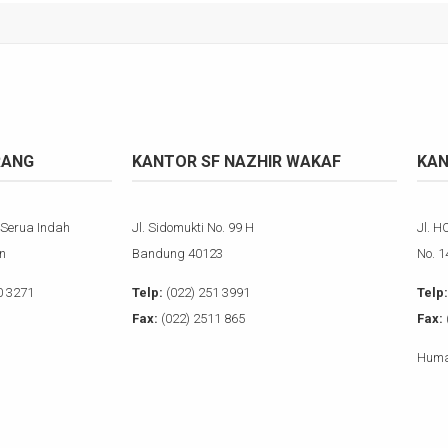
RANG
KANTOR SF NAZHIR WAKAF
KAN
 Serua Indah
Jl. Sidomukti No. 99 H
Jl. H
n
Bandung 40123
No. 
0 3271
Telp:
(022) 251 3991
Telp:
Fax:
(022) 2511 865
Fax:
Huma