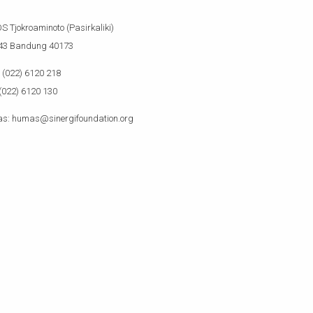
OS Tjokroaminoto (Pasirkaliki)
143 Bandung 40173
(022) 6120 218
(022) 6120 130
s: humas@sinergifoundation.org