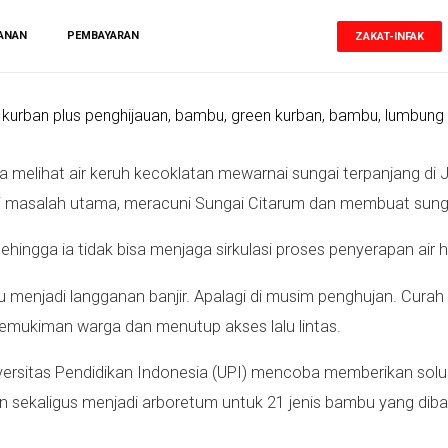
ANAN
PEMBAYARAN
ZAKAT-INFAK
a melihat air keruh kecoklatan mewarnai sungai terpanjang di 
asalah utama, meracuni Sungai Citarum dan membuat sungai 
 sehingga ia tidak bisa menjaga sirkulasi proses penyerapan air
u menjadi langganan banjir. Apalagi di musim penghujan. Curah
mukiman warga dan menutup akses lalu lintas.
niversitas Pendidikan Indonesia (UPI) mencoba memberikan solu
pun sekaligus menjadi arboretum untuk 21 jenis bambu yang di