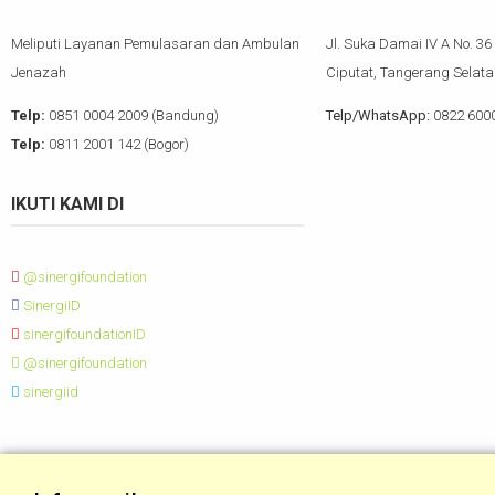
Meliputi Layanan Pemulasaran dan Ambulan
Jl. Suka Damai IV A No. 36
Jenazah
Ciputat, Tangerang Selata
Telp:
0851 0004 2009 (Bandung)
Telp/WhatsApp:
0822 600
Telp:
0811 2001 142 (Bogor)
IKUTI KAMI DI
@sinergifoundation
SinergiID
sinergifoundationID
@sinergifoundation
sinergiid