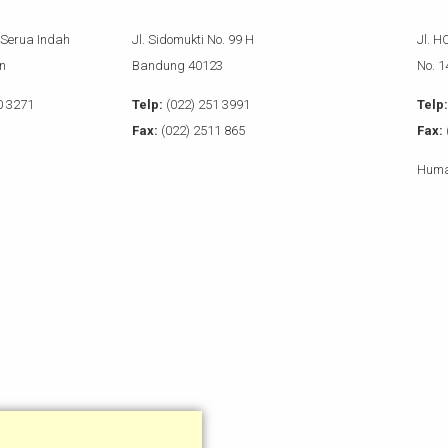
 Serua Indah
Jl. Sidomukti No. 99 H
Jl. H
n
Bandung 40123
No. 
0 3271
Telp:
(022) 251 3991
Telp:
Fax:
(022) 2511 865
Fax:
Huma