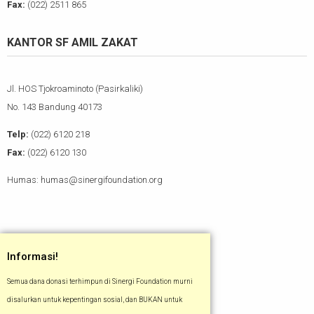
Fax:
(022) 2511 865
KANTOR SF AMIL ZAKAT
Jl. HOS Tjokroaminoto (Pasirkaliki)
No. 143 Bandung 40173
Telp:
(022) 6120 218
Fax:
(022) 6120 130
Humas: humas@sinergifoundation.org
Informasi!
Semua dana donasi terhimpun di Sinergi Foundation murni
disalurkan untuk kepentingan sosial, dan BUKAN untuk