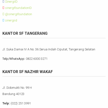
SinergiID
sinergifoundationID
@sinergifoundation
sinergiid
KANTOR SF TANGERANG
Jl. Suka Damai IV A No. 36 Serua Indah Ciputat, Tangerang Selatan
Telp/WhatsApp:
0822 6000 3271
KANTOR SF NAZHIR WAKAF
Jl. Sidomukti No. 99 H
Bandung 40123
Telp:
(022) 251 3991