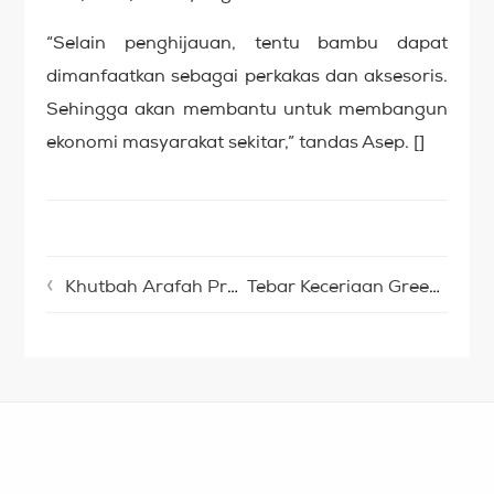
“Selain penghijauan, tentu bambu dapat
dimanfaatkan sebagai perkakas dan aksesoris.
Sehingga akan membantu untuk membangun
ekonomi masyarakat sekitar,” tandas Asep. []
Khutbah Arafah Prof Dr KH Miftah Faridl: Berhaji untuk Keselamatan Bangsa
Tebar Keceriaan Green Kurban Bersama Warga Kampung Hulusitu