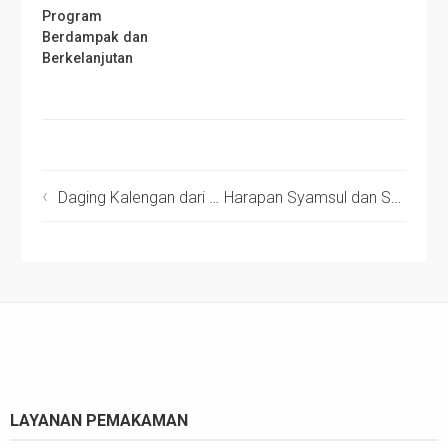
Program
Berdampak dan
Berkelanjutan
Daging Kalengan dari Kurbanmu untuk Warga Palestina Disambut Haru dan Harapan Bagi Mereka
Harapan Syamsul dan Syariful untuk Hidup Berdaya dengan Pekerjaan Layak di Bandung Dipatahkan Tanpa Kejelasan, Membuat Mereka Harus Kembali ke Medan dengan Bantuan Dana Zakatmu
LAYANAN PEMAKAMAN