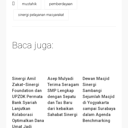
mustahik
pemberdayaan
sinergi pelayanan masyarakat
Baca juga:
Sinergi Amil
Asep Mulyadi
Dewan Masjid
Zakat–Sinergi
Terima Seragam
Sinergi
Foundation dan
SMP Lengkap
Sambangi
UPZDK Permata
dengan Sepatu
Sejumlah Masjid
Bank Syariah
dan Tas Baru
di Yogyakarta
Lanjutkan
dari kebaikan
sampai Surabaya
Kolaborasi
Sahabat Sinergi
dalam Agenda
Optimalkan Dana
Benchmarking
Umat Jadi