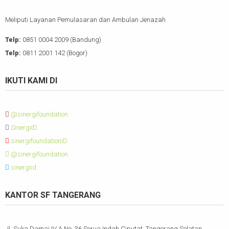
Meliputi Layanan Pemulasaran dan Ambulan Jenazah
Telp:
0851 0004 2009 (Bandung)
Telp:
0811 2001 142 (Bogor)
IKUTI KAMI DI
@sinergifoundation
SinergiID
sinergifoundationID
@sinergifoundation
sinergiid
KANTOR SF TANGERANG
Jl. Suka Damai IV A No. 36 Serua Indah Ciputat, Tangerang Selatan