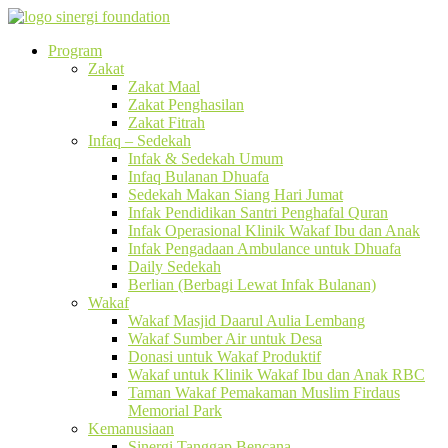
Program
Zakat
Zakat Maal
Zakat Penghasilan
Zakat Fitrah
Infaq – Sedekah
Infak & Sedekah Umum
Infaq Bulanan Dhuafa
Sedekah Makan Siang Hari Jumat
Infak Pendidikan Santri Penghafal Quran
Infak Operasional Klinik Wakaf Ibu dan Anak
Infak Pengadaan Ambulance untuk Dhuafa
Daily Sedekah
Berlian (Berbagi Lewat Infak Bulanan)
Wakaf
Wakaf Masjid Daarul Aulia Lembang
Wakaf Sumber Air untuk Desa
Donasi untuk Wakaf Produktif
Wakaf untuk Klinik Wakaf Ibu dan Anak RBC
Taman Wakaf Pemakaman Muslim Firdaus
Memorial Park
Kemanusiaan
Sinergi Tanggap Bencana