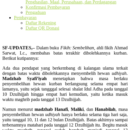
Penghasilan, Maal, Perusahaan, dan Perdagangan
Konfirmasi Pembayaran
Pengaduan
Pembayaran
Daftar Rekening
Daftar QR Donasi
SF-UPDATES,–
Dalam buku
Fikih: Sembelihan,
ahli fikih Ahmad
Sarwat, Lc., membahas batas terakhir dibolehkannya kurban.
Berikut kutipannya:
Ada dua pendapat yang berkembang di kalangan ulama terkait
dengan batas waktu dibolehkannya menyembelih hewan
udhiyah
.
Madzhab Syafi’iyah
menetapkan bahwa masa berlaku
penyembelihan hewan kurban berlangsung selama empat hari
lamanya, yaitu sejak tangggal selesai shalat Idul Adha pada tanggal
10 Dzulhijjah hingga empat hari kemudian, yaitu ketika masuk
waktu maghrib pada tanggal 13 Dzulhijjah.
Namun menurut
madzhab Hanafi
,
Maliki
, dan
Hanabilah
, masa
penyembelihan hewan
udhiyah
hanya berlaku selama tiga hari saja,
yaitu tanggal 10, 11 dan 12 bulan Dzulhijjah. Batas akhirnya sampai
terbenamnya matahari pada tanggal 12 Dzulhijjah itu. Begitu masuk