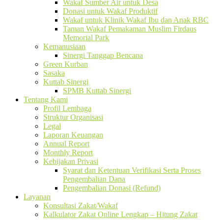
Wakaf Sumber Air untuk Desa
Donasi untuk Wakaf Produktif
Wakaf untuk Klinik Wakaf Ibu dan Anak RBC
Taman Wakaf Pemakaman Muslim Firdaus
Memorial Park
Kemanusiaan
Sinergi Tanggap Bencana
Green Kurban
Sasaka
Kuttab Sinergi
SPMB Kuttab Sinergi
Tentang Kami
Profil Lembaga
Struktur Organisasi
Legal
Laporan Keuangan
Annual Report
Monthly Report
Kebijakan Privasi
Syarat dan Ketentuan Verifikasi Serta Proses
Pengembalian Dana
Pengembalian Donasi (Refund)
Layanan
Konsultasi Zakat/Wakaf
Kalkulator Zakat Online Lengkap – Hitung Zakat