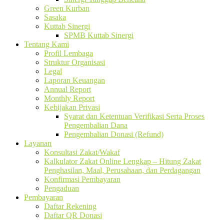
Green Kurban
Sasaka
Kuttab Sinergi
SPMB Kuttab Sinergi
Tentang Kami
Profil Lembaga
Struktur Organisasi
Legal
Laporan Keuangan
Annual Report
Monthly Report
Kebijakan Privasi
Syarat dan Ketentuan Verifikasi Serta Proses
Pengembalian Dana
Pengembalian Donasi (Refund)
Layanan
Konsultasi Zakat/Wakaf
Kalkulator Zakat Online Lengkap – Hitung Zakat
Penghasilan, Maal, Perusahaan, dan Perdagangan
Konfirmasi Pembayaran
Pengaduan
Pembayaran
Daftar Rekening
Daftar QR Donasi