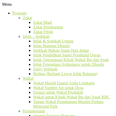
Menu
Program
Zakat
Zakat Maal
Zakat Penghasilan
Zakat Fitrah
Infaq – Sedekah
Infak & Sedekah Umum
Infaq Bulanan Dhuafa
Sedekah Makan Siang Hari Jumat
Infak Pendidikan Santri Penghafal Quran
Infak Operasional Klinik Wakaf Ibu dan Anak
Infak Pengadaan Ambulance untuk Dhuafa
Daily Sedekah
Berlian (Berbagi Lewat Infak Bulanan)
Wakaf
Wakaf Masjid Daarul Aulia Lembang
Wakaf Sumber Air untuk Desa
Donasi untuk Wakaf Produktif
Wakaf untuk Klinik Wakaf Ibu dan Anak RBC
Taman Wakaf Pemakaman Muslim Firdaus
Memorial Park
Kemanusiaan
Sinergi Tanggap Bencana