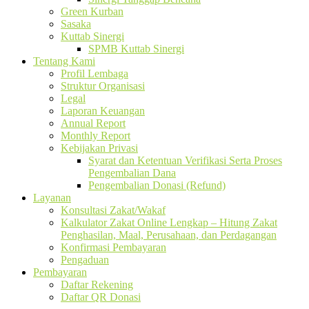
Green Kurban
Sasaka
Kuttab Sinergi
SPMB Kuttab Sinergi
Tentang Kami
Profil Lembaga
Struktur Organisasi
Legal
Laporan Keuangan
Annual Report
Monthly Report
Kebijakan Privasi
Syarat dan Ketentuan Verifikasi Serta Proses
Pengembalian Dana
Pengembalian Donasi (Refund)
Layanan
Konsultasi Zakat/Wakaf
Kalkulator Zakat Online Lengkap – Hitung Zakat
Penghasilan, Maal, Perusahaan, dan Perdagangan
Konfirmasi Pembayaran
Pengaduan
Pembayaran
Daftar Rekening
Daftar QR Donasi