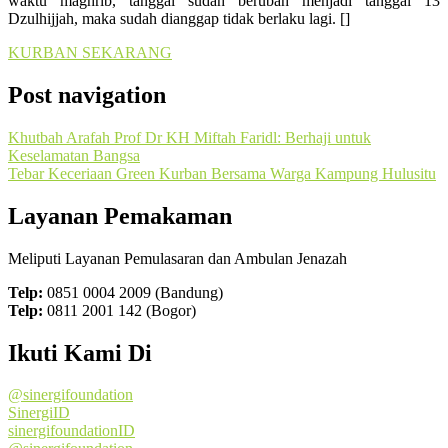
waktu maghrib, tanggal sudah berubah menjadi tanggal 13
Dzulhijjah, maka sudah dianggap tidak berlaku lagi. []
KURBAN SEKARANG
Post navigation
Khutbah Arafah Prof Dr KH Miftah Faridl: Berhaji untuk
Keselamatan Bangsa
Tebar Keceriaan Green Kurban Bersama Warga Kampung Hulusitu
Layanan Pemakaman
Meliputi Layanan Pemulasaran dan Ambulan Jenazah
Telp:
0851 0004 2009 (Bandung)
Telp:
0811 2001 142 (Bogor)
Ikuti Kami Di
@sinergifoundation
SinergiID
sinergifoundationID