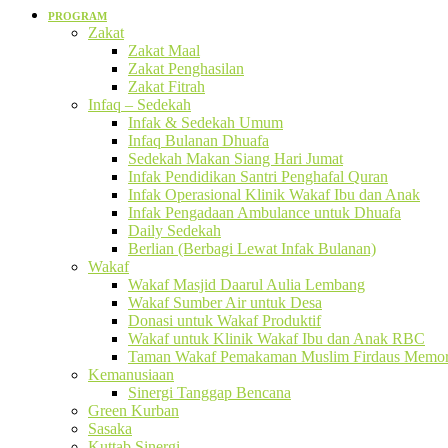
PROGRAM
Zakat
Zakat Maal
Zakat Penghasilan
Zakat Fitrah
Infaq – Sedekah
Infak & Sedekah Umum
Infaq Bulanan Dhuafa
Sedekah Makan Siang Hari Jumat
Infak Pendidikan Santri Penghafal Quran
Infak Operasional Klinik Wakaf Ibu dan Anak
Infak Pengadaan Ambulance untuk Dhuafa
Daily Sedekah
Berlian (Berbagi Lewat Infak Bulanan)
Wakaf
Wakaf Masjid Daarul Aulia Lembang
Wakaf Sumber Air untuk Desa
Donasi untuk Wakaf Produktif
Wakaf untuk Klinik Wakaf Ibu dan Anak RBC
Taman Wakaf Pemakaman Muslim Firdaus Memori
Kemanusiaan
Sinergi Tanggap Bencana
Green Kurban
Sasaka
Kuttab Sinergi