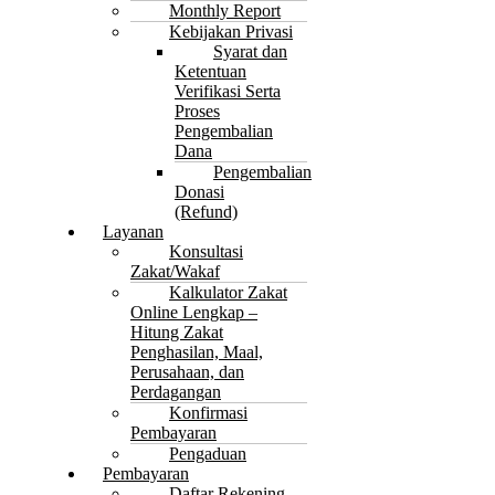
Monthly Report
Kebijakan Privasi
Syarat dan
Ketentuan
Verifikasi Serta
Proses
Pengembalian
Dana
Pengembalian
Donasi
(Refund)
Layanan
Konsultasi
Zakat/Wakaf
Kalkulator Zakat
Online Lengkap –
Hitung Zakat
Penghasilan, Maal,
Perusahaan, dan
Perdagangan
Konfirmasi
Pembayaran
Pengaduan
Pembayaran
Daftar Rekening