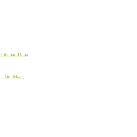
gembalian Dana
silan, Maal,