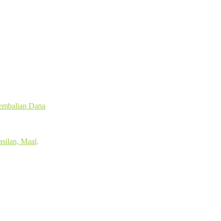
gembalian Dana
silan, Maal,