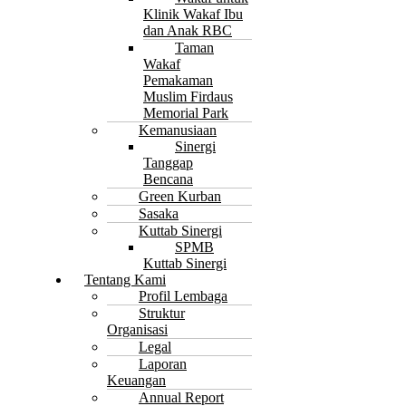
Klinik Wakaf Ibu
dan Anak RBC
Taman
Wakaf
Pemakaman
Muslim Firdaus
Memorial Park
Kemanusiaan
Sinergi
Tanggap
Bencana
Green Kurban
Sasaka
Kuttab Sinergi
SPMB
Kuttab Sinergi
Tentang Kami
Profil Lembaga
Struktur
Organisasi
Legal
Laporan
Keuangan
Annual Report