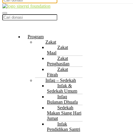
Program
Zakat
Zakat
Maal
Zakat
Penghasilan
Zakat
Fitrah
Infaq – Sedekah
Infak &
Sedekah Umum
Infaq
Bulanan Dhuafa
Sedekah
Makan Siang Hari
Jumat
Infak
Pendidikan Santri