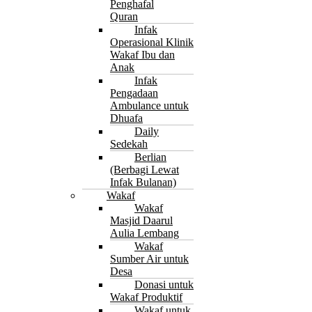
Penghafal
Quran
Infak
Operasional Klinik
Wakaf Ibu dan
Anak
Infak
Pengadaan
Ambulance untuk
Dhuafa
Daily
Sedekah
Berlian
(Berbagi Lewat
Infak Bulanan)
Wakaf
Wakaf
Masjid Daarul
Aulia Lembang
Wakaf
Sumber Air untuk
Desa
Donasi untuk
Wakaf Produktif
Wakaf untuk