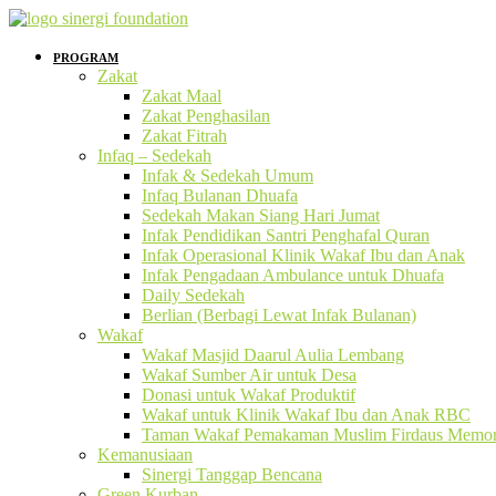
PROGRAM
Zakat
Zakat Maal
Zakat Penghasilan
Zakat Fitrah
Infaq – Sedekah
Infak & Sedekah Umum
Infaq Bulanan Dhuafa
Sedekah Makan Siang Hari Jumat
Infak Pendidikan Santri Penghafal Quran
Infak Operasional Klinik Wakaf Ibu dan Anak
Infak Pengadaan Ambulance untuk Dhuafa
Daily Sedekah
Berlian (Berbagi Lewat Infak Bulanan)
Wakaf
Wakaf Masjid Daarul Aulia Lembang
Wakaf Sumber Air untuk Desa
Donasi untuk Wakaf Produktif
Wakaf untuk Klinik Wakaf Ibu dan Anak RBC
Taman Wakaf Pemakaman Muslim Firdaus Memori
Kemanusiaan
Sinergi Tanggap Bencana
Green Kurban