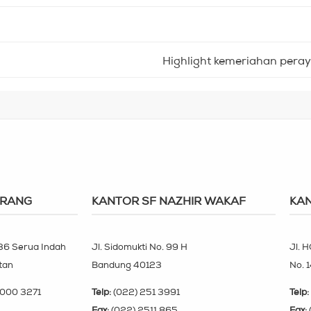
Highlight kemeriahan pera
ERANG
KANTOR SF NAZHIR WAKAF
KAN
 36 Serua Indah
Jl. Sidomukti No. 99 H
Jl. H
tan
Bandung 40123
No. 
000 3271
Telp:
(022) 251 3991
Telp:
Fax:
(022) 2511 865
Fax: