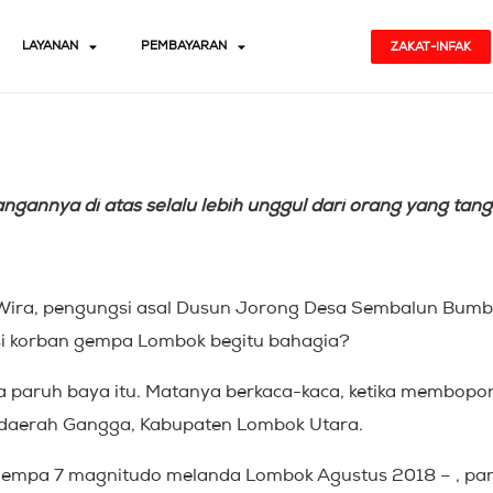
LAYANAN
PEMBAYARAN
ZAKAT-INFAK
gannya di atas selalu lebih unggul dari orang yang tan
 Wira, pengungsi asal Dusun Jorong Desa Sembalun Bum
 korban gempa Lombok begitu bahagia?
ria paruh baya itu. Matanya berkaca-kaca, ketika membopo
i daerah Gangga, Kabupaten Lombok Utara.
 Gempa 7 magnitudo melanda Lombok Agustus 2018 – , p