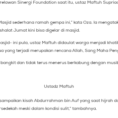
relawan Sinergi Foundation saat itu, ustaz Maftuh Supria
ri Masjid sederhana ramah gempa ini,” kata Oza. Ia menga
halat Jumat kini bisa digelar di masjid.
sjid- ini pula, ustaz Maftuh didaulat warga menjadi khat
a yang terjadi merupakan rencana Allah, Sang Maha Pen
bangkit dan tidak terus menerus berkabung dengan musi
Ustadz Maftuh
sampaikan kisah Abdurrahman bin Auf yang saat hijrah d
rsedekah meski dalam kondisi sulit,” tambahnya.