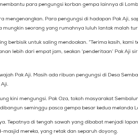
t membantu para pengungsi korban gempa lainnya di Lomb
ira mengenangkan. Para pengungsi di hadapan Pak Aji, s
 mungkin seorang yang rumahnya luluh lantak malah tu
ing berbisik untuk saling mendoakan. “Terima kasih, kami 
nan lebih dari empat jam, seakan ‘penderitaan’ Pak Aji s
jah Pak Aji. Masih ada ribuan pengungsi di Desa Sembal
Aji.
ng kini mengungsi. Pak Oza, tokoh masyarakat Sembalun
ng dibangun seminggu pasca gempa besar kedua melanda 
nya. Tepatnya di tengah sawah yang dibabat menjadi la
id-masjid mereka, yang retak dan separuh doyong.