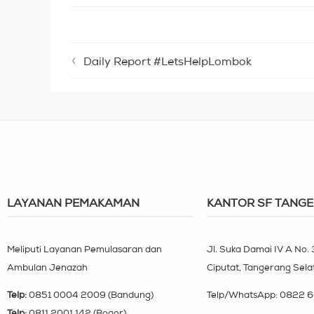
Daily Report #LetsHelpLombok
LAYANAN PEMAKAMAN
KANTOR SF TANG
Meliputi Layanan Pemulasaran dan
Jl. Suka Damai IV A No.
Ambulan Jenazah
Ciputat, Tangerang Sela
Telp:
0851 0004 2009 (Bandung)
Telp/WhatsApp:
0822 6
Telp:
0811 2001 142 (Bogor)