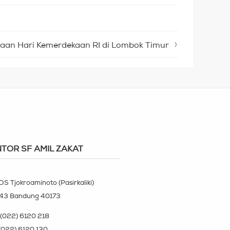
yaan Hari Kemerdekaan RI di Lombok Timur
TOR SF AMIL ZAKAT
OS Tjokroaminoto (Pasirkaliki)
143 Bandung 40173
(022) 6120 218
(022) 6120 130