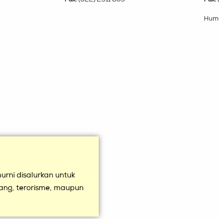
Huma
rni disalurkan untuk
uang, terorisme, maupun