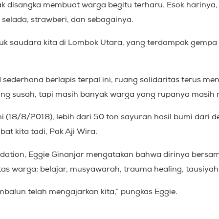
 tak disangka membuat warga begitu terharu. Esok harinya
selada, strawberi, dan sebagainya.
k saudara kita di Lombok Utara, yang terdampak gempa 
ederhana berlapis terpal ini, ruang solidaritas terus men
g susah, tapi masih banyak warga yang rupanya masih me
ni (18/8/2018), lebih dari 50 ton sayuran hasil bumi dar
t kita tadi, Pak Aji Wira.
ndation, Eggie Ginanjar mengatakan bahwa dirinya bers
tas warga: belajar, musyawarah, trauma healing, tausiyah, 
embalun telah mengajarkan kita,” pungkas Eggie.