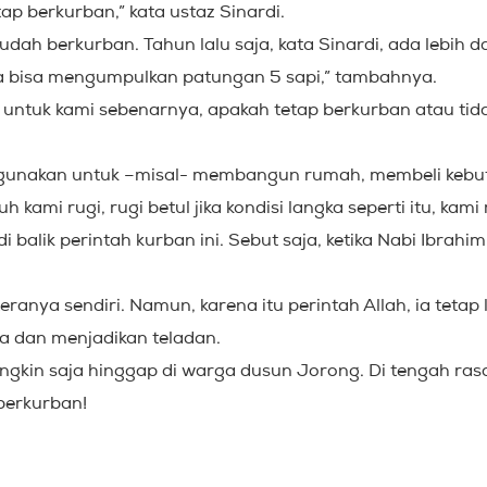
p berkurban,” kata ustaz Sinardi.
udah berkurban. Tahun lalu saja, kata Sinardi, ada lebih d
ya bisa mengumpulkan patungan 5 sapi,” tambahnya.
ujian untuk kami sebenarnya, apakah tetap berkurban atau tid
 digunakan untuk –misal- membangun rumah, membeli kebut
h kami rugi, rugi betul jika kondisi langka seperti itu, kam
 balik perintah kurban ini. Sebut saja, ketika Nabi Ibrah
anya sendiri. Namun, karena itu perintah Allah, ia tetap l
a dan menjadikan teladan.
ungkin saja hinggap di warga dusun Jorong. Di tengah rasa
berkurban!