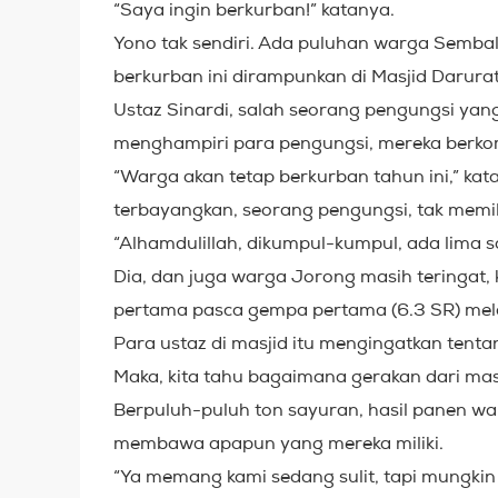
“Saya ingin berkurban!” katanya.
Yono tak sendiri. Ada puluhan warga Semba
berkurban ini dirampunkan di Masjid Daru
Ustaz Sinardi, salah seorang pengungsi yan
menghampiri para pengungsi, mereka berkom
“Warga akan tetap berkurban tahun ini,” ka
terbayangkan, seorang pengungsi, tak memil
“Alhamdulillah, dikumpul-kumpul, ada lima sa
Dia, dan juga warga Jorong masih teringat
pertama pasca gempa pertama (6.3 SR) mel
Para ustaz di masjid itu mengingatkan tentan
Maka, kita tahu bagaimana gerakan dari masji
Berpuluh-puluh ton sayuran, hasil panen w
membawa apapun yang mereka miliki.
“Ya memang kami sedang sulit, tapi mungki