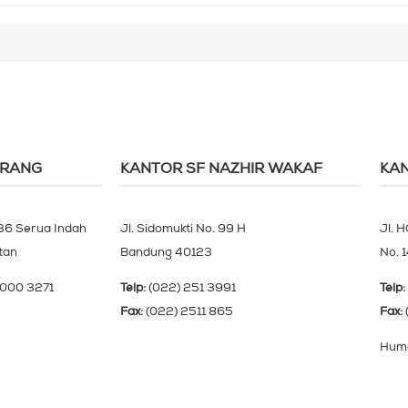
ERANG
KANTOR SF NAZHIR WAKAF
KAN
 36 Serua Indah
Jl. Sidomukti No. 99 H
Jl. H
tan
Bandung 40123
No. 
000 3271
Telp:
(022) 251 3991
Telp:
Fax:
(022) 2511 865
Fax:
Huma