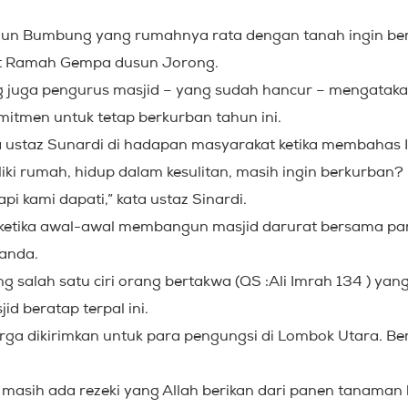
lun Bumbung yang rumahnya rata dengan tanah ingin berk
rat Ramah Gempa dusun Jorong.
g juga pengurus masjid – yang sudah hancur – mengataka
itmen untuk tetap berkurban tahun ini.
ta ustaz Sunardi di hadapan masyarakat ketika membahas I
iki rumah, hidup dalam kesulitan, masih ingin berkurban?
pi kami dapati,” kata ustaz Sinardi.
, ketika awal-awal membangun masjid darurat bersama pa
anda.
g salah satu ciri orang bertakwa (QS :Ali Imrah 134 ) yang
d beratap terpal ini.
arga dikirimkan untuk para pengungsi di Lombok Utara. B
n masih ada rezeki yang Allah berikan dari panen tanama