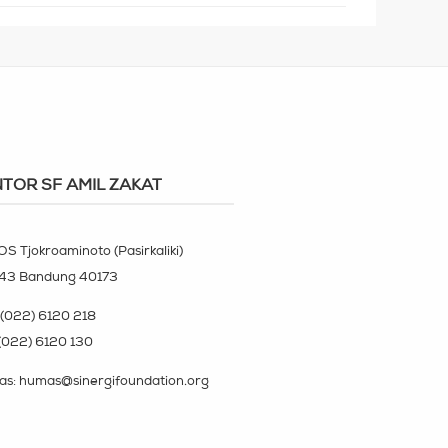
TOR SF AMIL ZAKAT
OS Tjokroaminoto (Pasirkaliki)
143 Bandung 40173
(022) 6120 218
(022) 6120 130
s: humas@sinergifoundation.org