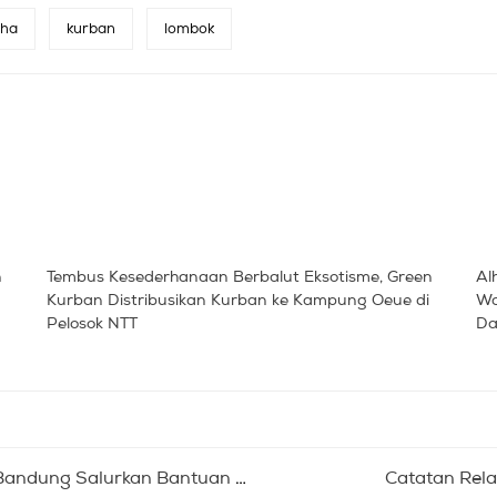
dha
kurban
lombok
n
Tembus Kesederhanaan Berbalut Eksotisme, Green
Al
Kurban Distribusikan Kurban ke Kampung Oeue di
Wa
Pelosok NTT
Da
 Salurkan Bantuan untuk Lombok
Catatan Rela