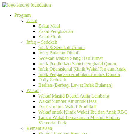
Program
Zakat
Zakat Maal
Zakat Penghasilan
Zakat Fitrah
Infaq – Sedekah
Infak & Sedekah Umum
Infaq Bulanan Dhuafa
Sedekah Makan Siang Hari Jumat
Infak Pendidikan Santri Penghafal Quran
Infak Operasional Klinik Wakaf Ibu dan Anak
Infak Pengadaan Ambulance untuk Dhuafa
Daily Sedekah
Berlian (Berbagi Lewat Infak Bulanan)
Wakaf
Wakaf Masjid Daarul Aulia Lembang
Wakaf Sumber Air untuk Desa
Donasi untuk Wakaf Produktif
Wakaf untuk Klinik Wakaf Ibu dan Anak RBC
Taman Wakaf Pemakaman Muslim Firdaus
Memorial Park
Kemanusiaan
Sinergi Tanggap Bencana