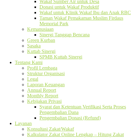
Wakaf Sumber Air untuk Desa
Donasi untuk Wakaf Produktif
Wakaf untuk Klinik Wakaf Ibu dan Anak RBC
Taman Wakaf Pemakaman Muslim Firdaus
Memorial Park
Kemanusiaan
Sinergi Tanggap Bencana
Green Kurban
Sasaka
Kuttab Sinergi
SPMB Kuttab Sinergi
Tentang Kami
Profil Lembaga
Struktur Organisasi
Legal
Laporan Keuangan
Annual Report
Monthly Report
Kebijakan Privasi
Syarat dan Ketentuan Verifikasi Serta Proses
Pengembalian Dana
Pengembalian Donasi (Refund)
Layanan
Konsultasi Zakat/Wakaf
Kalkulator Zakat Online Lengkap – Hitung Zakat