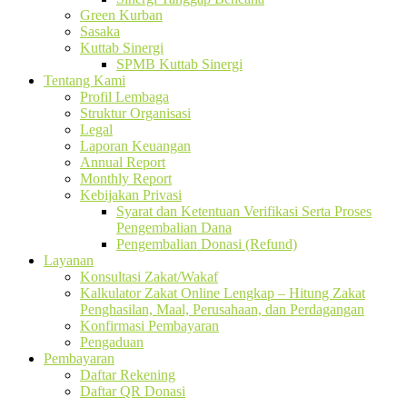
Green Kurban
Sasaka
Kuttab Sinergi
SPMB Kuttab Sinergi
Tentang Kami
Profil Lembaga
Struktur Organisasi
Legal
Laporan Keuangan
Annual Report
Monthly Report
Kebijakan Privasi
Syarat dan Ketentuan Verifikasi Serta Proses
Pengembalian Dana
Pengembalian Donasi (Refund)
Layanan
Konsultasi Zakat/Wakaf
Kalkulator Zakat Online Lengkap – Hitung Zakat
Penghasilan, Maal, Perusahaan, dan Perdagangan
Konfirmasi Pembayaran
Pengaduan
Pembayaran
Daftar Rekening
Daftar QR Donasi