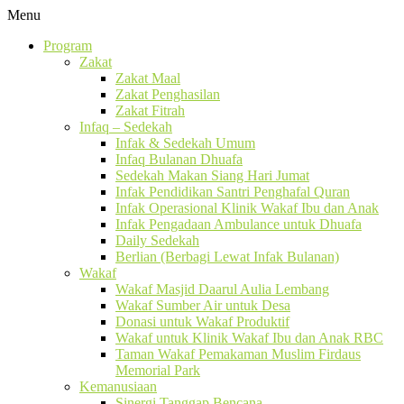
Menu
Program
Zakat
Zakat Maal
Zakat Penghasilan
Zakat Fitrah
Infaq – Sedekah
Infak & Sedekah Umum
Infaq Bulanan Dhuafa
Sedekah Makan Siang Hari Jumat
Infak Pendidikan Santri Penghafal Quran
Infak Operasional Klinik Wakaf Ibu dan Anak
Infak Pengadaan Ambulance untuk Dhuafa
Daily Sedekah
Berlian (Berbagi Lewat Infak Bulanan)
Wakaf
Wakaf Masjid Daarul Aulia Lembang
Wakaf Sumber Air untuk Desa
Donasi untuk Wakaf Produktif
Wakaf untuk Klinik Wakaf Ibu dan Anak RBC
Taman Wakaf Pemakaman Muslim Firdaus
Memorial Park
Kemanusiaan
Sinergi Tanggap Bencana