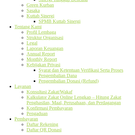
Green Kurban
Sasaka
Kuttab Sinergi
SPMB Kuttab Sinergi
Tentang Kami
Profil Lembaga
Struktur Organisasi
Legal
Laporan Keuangan
Annual Report
Monthly Report
Kebijakan Privasi
Syarat dan Ketentuan Verifikasi Serta Proses
Pengembalian Dana
Pengembalian Donasi (Refund)
Layanan
Konsultasi Zakat/Wakaf
Kalkulator Zakat Online Lengkap – Hitung Zakat
Penghasilan, Maal, Perusahaan, dan Perdagangan
Konfirmasi Pembayaran
Pengaduan
Pembayaran
Daftar Rekening
Daftar QR Donasi