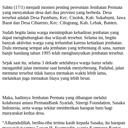
Sabtu (17/1) menjadi momen penting peresmian Jembatan Permata
yang menyatukan desa dari dua provinsi yang berbeda. Desa
tersebut adalah Desa Pasirbaru, Kec. Cisolok, Kab. Sukabumi, Jawa
Barat dan Desa Cibareno, Kec. Cilograng, Kab. Lebak, Banten.
Sudah begitu lama warga memimpikan kehadiran jembatan yang
dapat menghubungkan dua wilayah tersebut. Selama ini, begitu
banyak aktivitas warga yang terhambat karena ketiadaan jembatan.
Dulu memang sempat ada jembatan yang terbentang di sana, namun
banjir bandang tahun 1995 telah menghanyutkan jembatan tersebut.
Sejak saat itu, selama 3 dekade setelahnya warga harus selalu
mengambil jalan memutar saat hendak menyeberang. Padahal, jalan
memutar tersebut tidak hanya memakan waktu lebih lama,
melainkan juga memakan biaya yang lebih besar.
Maka, hadirnya Jembatan Permata yang dibangun melalui
kolaborasi antara PermataBank Syariah, Sinergi Foundation, Sasaka
Indonesia, serta warga sekitar memberikan harapan baru bagi
masyarakat kedua desa.
“Alhamdulillah, beribu-ribu terima kasih kepada Sasaka, itu harapan
masyarakat semua,” ucap H. Syamsudin, warga Kampung Bantar