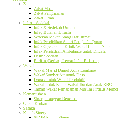
Zakat
Zakat Maal
Zakat Penghasilan
Zakat Fitrah
Infaq – Sedekah
Infak & Sedekah Umum
Infaq Bulanan Dhuafa
Sedekah Makan Siang Hari Jumat
Infak Pendidikan Santri Penghafal Quran
Infak Operasional Klinik Wakaf Ibu dan Anak
Infak Pengadaan Ambulance untuk Dhuafa
Daily Sedekah
Berlian (Berbagi Lewat Infak Bulanan)
Wakaf
Wakaf Masjid Daarul Aulia Lembang
Wakaf Sumber Air untuk Desa
Donasi untuk Wakaf Produktif
Wakaf untuk Klinik Wakaf Ibu dan Anak RBC
Taman Wakaf Pemakaman Muslim Firdaus Memori
Kemanusiaan
Sinergi Tanggap Bencana
Green Kurban
Sasaka
Kuttab Sinergi
SPMB Kuttab Sinergi