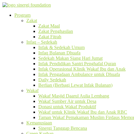
Program
Zakat
Zakat Maal
Zakat Penghasilan
Zakat Fitrah
Infaq – Sedekah
Infak & Sedekah Umum
Infaq Bulanan Dhuafa
Sedekah Makan Siang Hari Jumat
Infak Pendidikan Santri Penghafal Quran
Infak Operasional Klinik Wakaf Ibu dan Anak
Infak Pengadaan Ambulance untuk Dhuafa
Daily Sedekah
Berlian (Berbagi Lewat Infak Bulanan)
Wakaf
Wakaf Masjid Daarul Aulia Lembang
Wakaf Sumber Air untuk Desa
Donasi untuk Wakaf Produktif
Wakaf untuk Klinik Wakaf Ibu dan Anak RBC
Taman Wakaf Pemakaman Muslim Firdaus Memori
Kemanusiaan
Sinergi Tanggap Bencana
Green Kurban