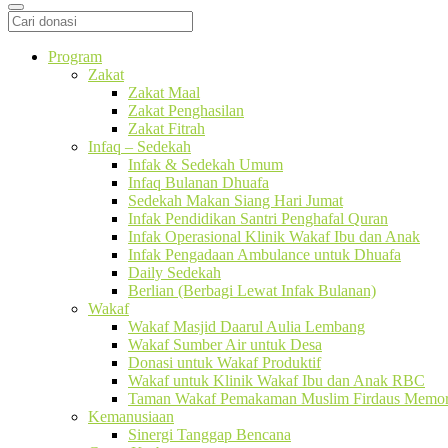
Program
Zakat
Zakat Maal
Zakat Penghasilan
Zakat Fitrah
Infaq – Sedekah
Infak & Sedekah Umum
Infaq Bulanan Dhuafa
Sedekah Makan Siang Hari Jumat
Infak Pendidikan Santri Penghafal Quran
Infak Operasional Klinik Wakaf Ibu dan Anak
Infak Pengadaan Ambulance untuk Dhuafa
Daily Sedekah
Berlian (Berbagi Lewat Infak Bulanan)
Wakaf
Wakaf Masjid Daarul Aulia Lembang
Wakaf Sumber Air untuk Desa
Donasi untuk Wakaf Produktif
Wakaf untuk Klinik Wakaf Ibu dan Anak RBC
Taman Wakaf Pemakaman Muslim Firdaus Memori
Kemanusiaan
Sinergi Tanggap Bencana