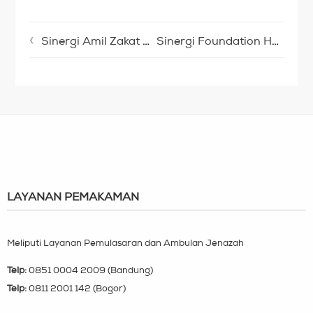
Sinergi Amil Zakat – Sinergi Foundation Nyatakan Komitmen Bersama Lembaga Amil Zakat dan Dinas Koperasi dan Usaha Kecil Menengah Kota Bandung untuk Fokus Tuntaskan Isu Ghorimin
Sinergi Foundation Hadir dalam Festival Lebaran Yatim dan Penyandang Disabilitas 2026
LAYANAN PEMAKAMAN
Meliputi Layanan Pemulasaran dan Ambulan Jenazah
Telp:
0851 0004 2009 (Bandung)
Telp:
0811 2001 142 (Bogor)