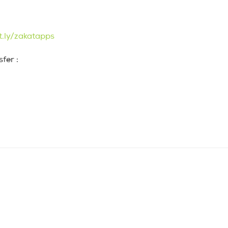
t.ly/zakatapps
fer :