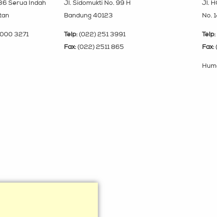
 36 Serua Indah
Jl. Sidomukti No. 99 H
Jl. H
tan
Bandung 40123
No. 
000 3271
Telp:
(022) 251 3991
Telp:
Fax:
(022) 2511 865
Fax:
Huma