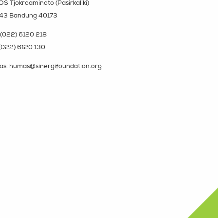
OS Tjokroaminoto (Pasirkaliki)
143 Bandung 40173
(022) 6120 218
(022) 6120 130
s: humas@sinergifoundation.org