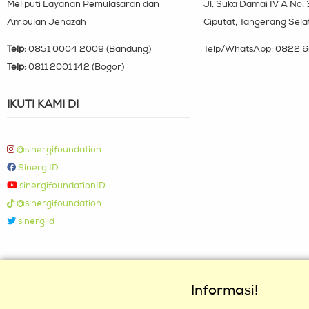
Meliputi Layanan Pemulasaran dan
Jl. Suka Damai IV A No.
Ambulan Jenazah
Ciputat, Tangerang Sela
Telp:
0851 0004 2009 (Bandung)
Telp/WhatsApp:
0822 6
Telp:
0811 2001 142 (Bogor)
IKUTI KAMI DI
@sinergifoundation
SinergiID
sinergifoundationID
@sinergifoundation
sinergiid
Informasi!