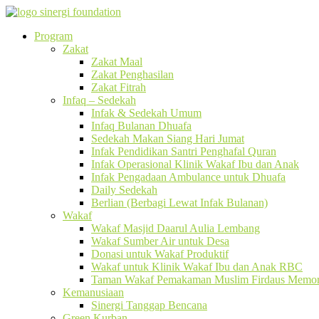
Program
Zakat
Zakat Maal
Zakat Penghasilan
Zakat Fitrah
Infaq – Sedekah
Infak & Sedekah Umum
Infaq Bulanan Dhuafa
Sedekah Makan Siang Hari Jumat
Infak Pendidikan Santri Penghafal Quran
Infak Operasional Klinik Wakaf Ibu dan Anak
Infak Pengadaan Ambulance untuk Dhuafa
Daily Sedekah
Berlian (Berbagi Lewat Infak Bulanan)
Wakaf
Wakaf Masjid Daarul Aulia Lembang
Wakaf Sumber Air untuk Desa
Donasi untuk Wakaf Produktif
Wakaf untuk Klinik Wakaf Ibu dan Anak RBC
Taman Wakaf Pemakaman Muslim Firdaus Memori
Kemanusiaan
Sinergi Tanggap Bencana
Green Kurban