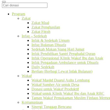
Program
Zakat
Zakat Maal
Zakat Penghasilan
Zakat Fitrah
Infaq – Sedekah
Infak & Sedekah Umum
Infaq Bulanan Dhuafa
Sedekah Makan Siang Hari Jumat
Infak Pendidikan Santri Penghafal Quran
Infak Operasional Klinik Wakaf Ibu dan Anak
Infak Pengadaan Ambulance untuk Dhuafa
Daily Sedekah
Berlian (Berbagi Lewat Infak Bulanan)
Wakaf
Wakaf Masjid Daarul Aulia Lembang
Wakaf Sumber Air untuk Desa
Donasi untuk Wakaf Produktif
Wakaf untuk Klinik Wakaf Ibu dan Anak RBC
Taman Wakaf Pemakaman Muslim Firdaus Memori
Kemanusiaan
Sinergi Tanggap Bencana