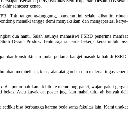
Persiapan Bersama (TPB) Fakultas Seni Rupa dan Desain ITB selalu
 akhir semester genap.
B. Tak tanggung-tanggung, pameran ini selalu dibanjiri ribuan
g-bondong menaiki tangga demi menyaksikan dan mengapesiasi karya-
ingkat dua nanti. Salah satunya mahasiswi FSRD penerima manfaat
udi Desain Produk. Tentu saja ia harus bekerja keras untuk bisa
 gambar konstruktif itu mulai pertama banget masuk kuliah di FSRD.
uhan membeli cat, kuas, alat-alat gambar dan material tugas seperti
t out
laporan nah kami lebih ke memotong panci, wajan pakai gergaji
ski bekas. Atau kayak cat poster juga kan mahal tuh.. ah banyak deh
 sedikit bisa berbangga karena beda sama fakultas lain. Kami tingkat