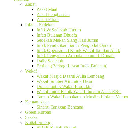
Zakat
Zakat Maal
Zakat Penghasilan
Zakat Fitrah
Infaq – Sedekah
Infak & Sedekah Umum
Infaq Bulanan Dhuafa
Sedekah Makan Siang Hari Jumat
Infak Pendidikan Santri Penghafal Quran
Infak Operasional Klinik Wakaf Ibu dan Anak
Infak Pengadaan Ambulance untuk Dhuafa
Daily Sedekah
Berlian (Berbagi Lewat Infak Bulanan)
Wakaf
Wakaf Masjid Daarul Aulia Lembang
Wakaf Sumber Air untuk Desa
Donasi untuk Wakaf Produktif
Wakaf untuk Klinik Wakaf Ibu dan Anak RBC
Taman Wakaf Pemakaman Muslim Firdaus Memori
Kemanusiaan
Sinergi Tanggap Bencana
Green Kurban
Sasaka
Kuttab Sinergi
SPMB Kuttab Sinergi