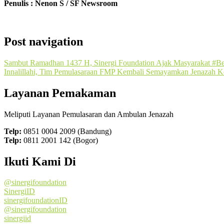
Penulis : Nenon S / SF Newsroom
Post navigation
Sambut Ramadhan 1437 H, Sinergi Foundation Ajak Masyarakat #Be
Innalillahi, Tim Pemulasaraan FMP Kembali Semayamkan Jenazah 
Layanan Pemakaman
Meliputi Layanan Pemulasaran dan Ambulan Jenazah
Telp:
0851 0004 2009 (Bandung)
Telp:
0811 2001 142 (Bogor)
Ikuti Kami Di
@sinergifoundation
SinergiID
sinergifoundationID
@sinergifoundation
sinergiid