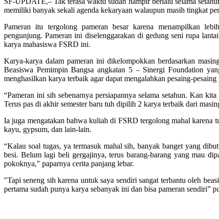
SF-UPDATE,– Tak terasa waktu sudah hampir berlalu selama setahu
memiliki banyak sekali agenda kekaryaan walaupun masih tingkat per
Pameran itu tergolong pameran besar karena menampilkan lebih
pengunjung. Pameran ini diselenggarakan di gedung seni rupa lant
karya mahasiswa FSRD ini.
Karya-karya dalam pameran ini dikelompokkan berdasarkan masing
Beasiswa Pemimpin Bangsa angkatan 5 – Sinergi Foundation yang 
menghasilkan karya terbaik agar dapat mengalahkan pesaing-pesaing 
“Pameran ini sih sebenarnya persiapannya selama setahun. Kan kita
Terus pas di akhir semester baru tuh dipilih 2 karya terbaik dari masin
Ia juga mengatakan bahwa kuliah di FSRD tergolong mahal karena tug
kayu, gypsum, dan lain-lain.
“Kalau soal tugas, ya termasuk mahal sih, banyak banget yang dibu
besi. Belum lagi beli gergajinya, terus barang-barang yang mau dip
pokoknya," paparnya cerita panjang lebar.
"Tapi seneng sih karena untuk saya sendiri sangat terbantu oleh bea
pertama sudah punya karya sebanyak ini dan bisa pameran sendiri” pu