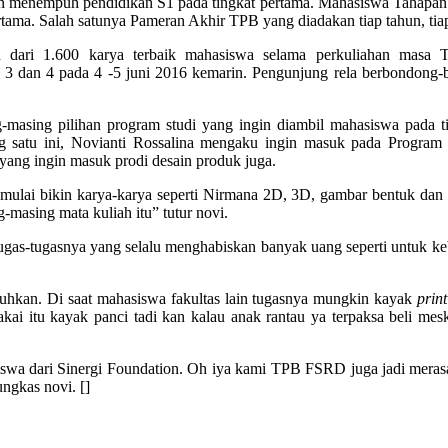
n menempuh pendidikan S1 pada tingkat pertama. Mahasiswa Tahapan 
tama. Salah satunya Pameran Akhir TPB yang diadakan tiap tahun, tiap
 dari 1.600 karya terbaik mahasiswa selama perkuliahan masa TP
ai 3 dan 4 pada 4 -5 juni 2016 kemarin. Pengunjung rela berbondon
-masing pilihan program studi yang ingin diambil mahasiswa pada t
satu ini, Novianti Rossalina mengaku ingin masuk pada Program St
yang ingin masuk prodi desain produk juga.
 mulai bikin karya-karya seperti Nirmana 2D, 3D, gambar bentuk dan
g-masing mata kuliah itu” tutur novi.
as-tugasnya yang selalu menghabiskan banyak uang seperti untuk kebut
tuhkan. Di saat mahasiswa fakultas lain tugasnya mungkin kayak
prin
akai itu kayak panci tadi kan kalau anak rantau ya terpaksa beli me
siswa dari Sinergi Foundation. Oh iya kami TPB FSRD juga jadi merasa
ngkas novi. []