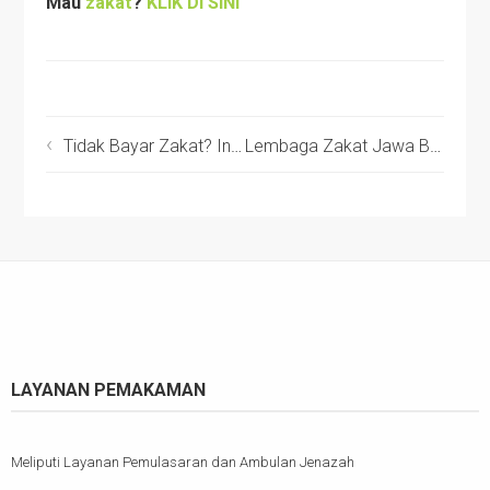
Mau
zakat
?
KLIK DI SINI
Tidak Bayar Zakat? Ini Tindakan Abu Bakar!
Lembaga Zakat Jawa Barat
LAYANAN PEMAKAMAN
Meliputi Layanan Pemulasaran dan Ambulan Jenazah