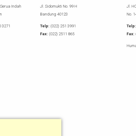
 Serua Indah
Jl. Sidomukti No. 99 H
Jl. H
n
Bandung 40123
No. 
0 3271
Telp:
(022) 251 3991
Telp:
Fax:
(022) 2511 865
Fax:
Huma