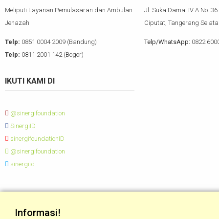
Meliputi Layanan Pemulasaran dan Ambulan
Jl. Suka Damai IV A No. 36
Jenazah
Ciputat, Tangerang Selata
Telp:
0851 0004 2009 (Bandung)
Telp/WhatsApp:
0822 600
Telp:
0811 2001 142 (Bogor)
IKUTI KAMI DI
@sinergifoundation
SinergiID
sinergifoundationID
@sinergifoundation
sinergiid
Informasi!