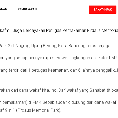
ANAN
PEMBAYARAN
ZAKAT-INFAK
k 2 di Nagrog, Ujung Berung, Kota Bandung terus terjaga.
n yang setiap harinya rajin merawat lingkungan di sekitar FMP.
ang terdiri dari 1 petugas keamanan, dan 6 lainnya penggali k
akan dari dana wakaf kita, lho! Dari wakaf yang Sahabat titipka
an pemakaman) di FMP. Sebab sudah didukung dari dana wakaf. 
9 in 1 (Firdaus Memorial Park).