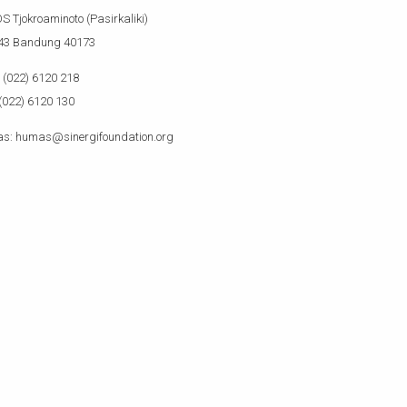
OS Tjokroaminoto (Pasirkaliki)
143 Bandung 40173
(022) 6120 218
(022) 6120 130
s: humas@sinergifoundation.org