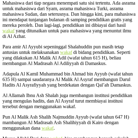
Mahasiswa dari tiap negara menempati satu sisi tertentu. Ada asrama
untuk mahasiswa dari Syam, asrama mahasiswa Turki, asrama
mahasiswa Sudan, dan seterusnya. Dan hingga kini, para mahasiswa
ini mendapat tunjangan bulanan di samping pendidikan gratis yang
mereka peroleh. Dan lagi-lagi, pendidikan ini dibiayai dari hasil
wakaf
yang ditunaikan untuk para mahasiswa yang menuntut ilmu
di Al Azhar.
Para amir Al Ayyubi sepeninggal Shalahuddin pun masih tetap
antusias untuk melaksanakan
wakaf
di bidang pendidikan. Seperti
yang dilakukan Al Malik Al Adil (wafat tahun 615 H), beliau
membangun Al Madrasah Al Adiliyyah di Damaskus.
Adapula Al Kamil Muhammad bin Ahmad bin Ayyub (wafat tahun
635 H) sampai saudaranya Al Malik Al Asyraf membangun Darul
Hadits Al Asyrafiyyah yang berdekatan dengan Qal’ah Damaskus.
Al Allamah Ibnu Ash Shalah juga membangun institusi pendidikan
yang mengulas hadits, dan Al Asyraf turut membiayai institusi
tersebut dengan menggunakan wakaf.
Pun Al Malik Ash Shalih Najmuddin Ayyub (wafat tahun 647 H)
mambangun Al Madrasah Ash Shalihiyyah di Kairo dengan
menggunakan dana
wakaf
.