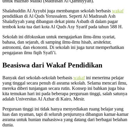
untuk mazhab Maliki (Madrasah Al Qamhiyyah).
Shalahuddin Al Ayyubi juga membangun sekolah berbasis
wakaf
pendidikan di Al Quds Yerussalem. Seperti Al Madrasah Ash
Shalafiyyah yang dibangun dekat pintu Asbath di dalam pagar
tembok kota tua dari kota Al Quds Asy Syarif pada tahun 588 H.
Sekolah ini difokuskan untuk mengajarkan ilmu-ilmu syariat,
bahasa, dan sejarah, di samping ilmu-ilmu hisab, arsitektur,
astronomi, dan ekonomi. Di sekolah ini juga turut memperhatikan
pengajaran ilmu fiqih Syafi’i.
Beasiswa dari Wakaf Pendidikan
Banyak dari sekolah-sekolah berbasis
wakaf
ini menerima pelajar
yang tinggal secara penuh di asrama sekolah. Selama mencari ilmu,
mereka diberi tunjangan secara rutin. Konsep ini bahkan juga bisa
kita temukan hari ini pada beberapa perguruan tinggi, salah satunya
adalah Universitas Al Azhar di Kairo, Mesir.
Perguruan tinggi ini tidak hanya menyediakan ruang belajar yang
luas dan nyaman, tapi di seluruh penjurunya dibangun kamar-kamar
asrama untuk hunian mahasiswa yang datang dari berbagai belahan
dunia.