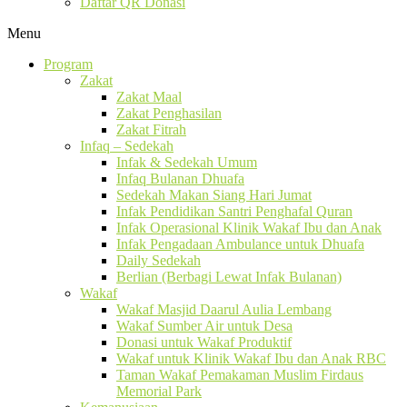
Daftar QR Donasi
Menu
Program
Zakat
Zakat Maal
Zakat Penghasilan
Zakat Fitrah
Infaq – Sedekah
Infak & Sedekah Umum
Infaq Bulanan Dhuafa
Sedekah Makan Siang Hari Jumat
Infak Pendidikan Santri Penghafal Quran
Infak Operasional Klinik Wakaf Ibu dan Anak
Infak Pengadaan Ambulance untuk Dhuafa
Daily Sedekah
Berlian (Berbagi Lewat Infak Bulanan)
Wakaf
Wakaf Masjid Daarul Aulia Lembang
Wakaf Sumber Air untuk Desa
Donasi untuk Wakaf Produktif
Wakaf untuk Klinik Wakaf Ibu dan Anak RBC
Taman Wakaf Pemakaman Muslim Firdaus
Memorial Park