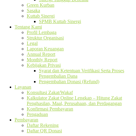
Green Kurban
Sasaka
Kuttab Sinergi
SPMB Kuttab Sinergi
Tentang Kami
Profil Lembaga
Struktur Organisasi
Legal
Laporan Keuangan
Annual Report
Monthly Report
Kebijakan Privasi
Syarat dan Ketentuan Verifikasi Serta Proses
Pengembalian Dana
Pengembalian Donasi (Refund)
Layanan
Konsultasi Zakat/Wakaf
Kalkulator Zakat Online Lengkap – Hitung Zakat
Penghasilan, Maal, Perusahaan, dan Perdagangan
Konfirmasi Pembayaran
Pengaduan
Pembayaran
Daftar Rekening
Daftar QR Donasi