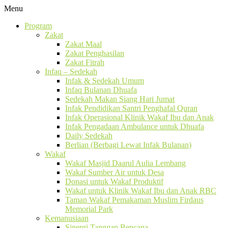
Menu
Program
Zakat
Zakat Maal
Zakat Penghasilan
Zakat Fitrah
Infaq – Sedekah
Infak & Sedekah Umum
Infaq Bulanan Dhuafa
Sedekah Makan Siang Hari Jumat
Infak Pendidikan Santri Penghafal Quran
Infak Operasional Klinik Wakaf Ibu dan Anak
Infak Pengadaan Ambulance untuk Dhuafa
Daily Sedekah
Berlian (Berbagi Lewat Infak Bulanan)
Wakaf
Wakaf Masjid Daarul Aulia Lembang
Wakaf Sumber Air untuk Desa
Donasi untuk Wakaf Produktif
Wakaf untuk Klinik Wakaf Ibu dan Anak RBC
Taman Wakaf Pemakaman Muslim Firdaus
Memorial Park
Kemanusiaan
Sinergi Tanggap Bencana