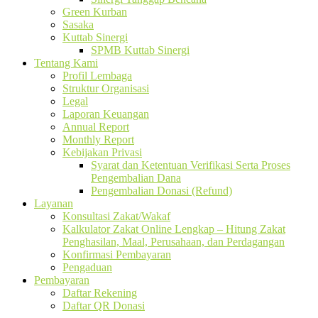
Green Kurban
Sasaka
Kuttab Sinergi
SPMB Kuttab Sinergi
Tentang Kami
Profil Lembaga
Struktur Organisasi
Legal
Laporan Keuangan
Annual Report
Monthly Report
Kebijakan Privasi
Syarat dan Ketentuan Verifikasi Serta Proses
Pengembalian Dana
Pengembalian Donasi (Refund)
Layanan
Konsultasi Zakat/Wakaf
Kalkulator Zakat Online Lengkap – Hitung Zakat
Penghasilan, Maal, Perusahaan, dan Perdagangan
Konfirmasi Pembayaran
Pengaduan
Pembayaran
Daftar Rekening
Daftar QR Donasi