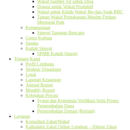
Wakaf Sumber Air untuk Desa
Donasi untuk Wakaf Produktif
Wakaf untuk Klinik Wakaf Ibu dan Anak RBC
Taman Wakaf Pemakaman Muslim Firdaus
Memorial Park
Kemanusiaan
Sinergi Tanggap Bencana
Green Kurban
Sasaka
Kuttab Sinergi
SPMB Kuttab Sinergi
Tentang Kami
Profil Lembaga
Struktur Organisasi
Legal
Laporan Keuangan
Annual Report
Monthly Report
Kebijakan Privasi
Syarat dan Ketentuan Verifikasi Serta Proses
Pengembalian Dana
Pengembalian Donasi (Refund)
Layanan
Konsultasi Zakat/Wakaf
Kalkulator Zakat Online Lengkap – Hitung Zakat