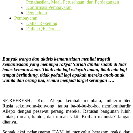
Penghasilan, Maal, Perusahaan, dan Perdagangan
Konfirmasi Pembayaran
Pengaduan
Pembayaran
Daftar Rekening
Daftar QR Donasi
Banyak warga dan aktivis kemanusiaan menilai tragedi
kemanusiaan yang menimpa rakyat Suriah dinilai sudah di luar
batas kemanusiaan. Tidak ada lagi wilayah aman, tidak ada lagi
tempat berlindung, tidak peduli lagi apakah mereka anak-anak,
wanita dan orang tua, semua menjadi target serangan
…
.
SF-REFRESH,– Kota Allepo kembali membara, militer-militer
Rusia sekonyong-konyong, tanpa ba-bi-bu-be-bo, membombardir
Allepo dengan pesawat perang mereka. Ratusan bangunan luluh
lantak; rumah, kantor, dan rumah sakit. Korban manusia? Jangan
ditanya..
Sontak aksi pelanggaran HAM ini menyulut beragam reaksi dari