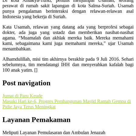
Di kota Antakya-Turki, penulis menjumpai Usamah, seorang
perawat di rumah sakit lapangan di kota Salma-Suriah. Usamah
punya pengalaman berinteraksi dengan relawan-relawan asal
Indonesia yang bekerja di Suriah.
Kata Usamah, relawan yang datang ada yang berprofesi sebagai
dokter, ada juga yang ustadz dan memberikan nasihat-nasihat
agama. “Muamalah dan akhlak mereka baik. Mereka memahami
kami, sebagaimana kami juga memahami mereka,” ujar Usamah
menambahkan.
Alhamdulillah, misi tim akhirnya berakhir pada 9 Juli 2016. Sehari
sebelumnya, tim mendatangi IHH dan menyerahkan kafalah bagi
100 anak yatim. []
Post navigation
Jumat di Paru Keude
Masuki Hari ke-6, Progres Pembangunan Masjid Ramah Gempa di
Pidie Jaya Terus Meningkat
Layanan Pemakaman
Meliputi Layanan Pemulasaran dan Ambulan Jenazah