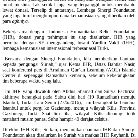
umat muslim. Tak sedikit juga yang terpanggil untuk membantu
lewat donasi. Terselip di antaranya, Lembaga Sinergi Foundation
yang juga turut menghimpun dana kemanusiaan yang diberikan oleh
para
aghniya.
Bekerjasama dengan Indonesia Humanitarian Relief Foundation
(IHR), donasi yang terhimpun itu siap disalurkan. IHR yang
bermitra dengan SF menggandeng Insani Yardim Vakfi (IHH),
lembaga kemanusiaan internasional terbesar asal Turki.
“Bersama dengan Sinergi Foundation, kita memberikan bantuan
kepada pengungsi Suriah,” ujar Ketua IHR, Ustaz Bahtiar Nasir,
saat konferensi pers di Arrahman Qur’an Learning (AQL) Islamic
Center di sepenggal Ramadhan kemarin, sebelum keberangkatan
tim beberapa waktu yang lalu.
Tim IHR yang diwakili oleh Abdus Shamad dan Surya Fachrizal
akhirnya berangkat pada Sabtu dini hari (19 Ramadhan) menuju
Istanbul, Turki. Lalu Senin (27/6/2016), Tim berangkat ke bandara
Istanbul untuk pergi ke Gaziantep, menuju wilayah Kilis, Provinsi
Gaziantep, Turki. Saat tim tiba, wilayah Kilis dinaungi terik
matahari musim panas. Suhu hampir 40 derajat celsius.
Direktur IHH Kilis, Serkan, menjanjikan bantuan IHR dan Sinergi
Foundation akan disalurkan ke Suriah via markas IHH Reyhanli. Di