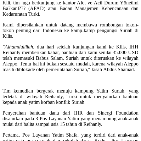
Kili, tim juga berkunjung ke kantor Afet ve Acil Durum Yönetimi
Ba?kanl??? (AFAD) atau Badan Manajemen Kebencanaan dan
Kedaruratan Turki.
Kami dipersilahkan untuk datang membawa rombongan tokoh-
tokoh penting dari Indonesia ke kamp-kamp pengungsi Suriah di
Kilis.
"Alhamdulillah
, dua hari setelah kunjungan kami ke Kilis, IHH
Reihanly memberikan kabar, bantuan dari kami senilai 35.000 USD
telah memasuki Babus Salam, Suriah untuk diteruskan ke wilayah
Aleppo. Tentu hal ini bukan sesuatu mudah, karena wilayah Aleppo
masih diblokade oleh pemerintahan Suriah," kisah Abdus Shamad.
Tim kemudian bergerak menuju kampung Yatim Suriah, yang
terletak di wilayah Reihanly, Turki untuk menyalurkan bantuan
kepada anak yatim korban konflik Suriah.
Penyerahan bantuan dana dari IHR dan Sinergi Foundation
disalurkan pada 3 Pos Layanan Yatim yang menampung anak-anak
mulai dari balita sampai usia 15 tahun di Reihanly.
Pertama, Pos Layanan Yatim Shafa, yang terdiri dari anak-anak
yatim usia pra sekolah dan sekolah dasar. Kedua, Pos Layanan