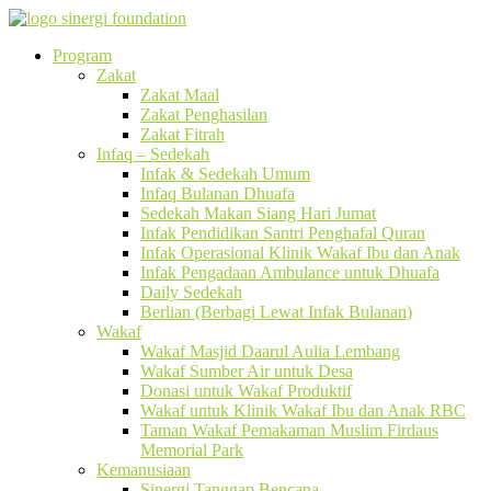
Program
Zakat
Zakat Maal
Zakat Penghasilan
Zakat Fitrah
Infaq – Sedekah
Infak & Sedekah Umum
Infaq Bulanan Dhuafa
Sedekah Makan Siang Hari Jumat
Infak Pendidikan Santri Penghafal Quran
Infak Operasional Klinik Wakaf Ibu dan Anak
Infak Pengadaan Ambulance untuk Dhuafa
Daily Sedekah
Berlian (Berbagi Lewat Infak Bulanan)
Wakaf
Wakaf Masjid Daarul Aulia Lembang
Wakaf Sumber Air untuk Desa
Donasi untuk Wakaf Produktif
Wakaf untuk Klinik Wakaf Ibu dan Anak RBC
Taman Wakaf Pemakaman Muslim Firdaus
Memorial Park
Kemanusiaan
Sinergi Tanggap Bencana