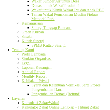
Wakaf Sumber Air untuk Desa
Donasi untuk Wakaf Produktif
Wakaf untuk Klinik Wakaf Ibu dan Anak RBC
Taman Wakaf Pemakaman Muslim Firdaus
Memorial Park
Kemanusiaan
Sinergi Tanggap Bencana
Green Kurban
Sasaka
Kuttab Sinergi
SPMB Kuttab Sinergi
Tentang Kami
Profil Lembaga
Struktur Organisasi
Legal
Laporan Keuangan
Annual Report
Monthly Report
Kebijakan Privasi
Syarat dan Ketentuan Verifikasi Serta Proses
Pengembalian Dana
Pengembalian Donasi (Refund)
Layanan
Konsultasi Zakat/Wakaf
Kalkulator Zakat Online Lengkap – Hitung Zakat