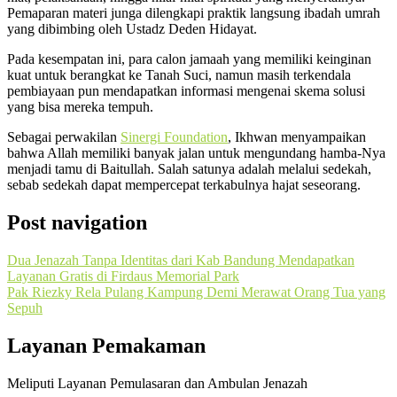
Pemaparan materi junga dilengkapi praktik langsung ibadah umrah
yang dibimbing oleh Ustadz Deden Hidayat.
Pada kesempatan ini, para calon jamaah yang memiliki keinginan
kuat untuk berangkat ke Tanah Suci, namun masih terkendala
pembiayaan pun mendapatkan informasi mengenai skema solusi
yang bisa mereka tempuh.
Sebagai perwakilan
Sinergi Foundation
, Ikhwan menyampaikan
bahwa Allah memiliki banyak jalan untuk mengundang hamba-Nya
menjadi tamu di Baitullah. Salah satunya adalah melalui sedekah,
sebab sedekah dapat mempercepat terkabulnya hajat seseorang.
Post navigation
Dua Jenazah Tanpa Identitas dari Kab Bandung Mendapatkan
Layanan Gratis di Firdaus Memorial Park
Pak Riezky Rela Pulang Kampung Demi Merawat Orang Tua yang
Sepuh
Layanan Pemakaman
Meliputi Layanan Pemulasaran dan Ambulan Jenazah