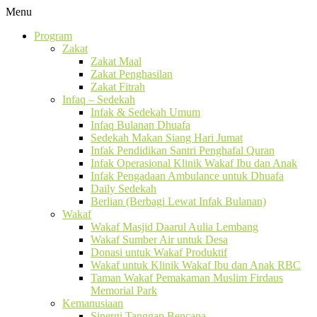
Menu
Program
Zakat
Zakat Maal
Zakat Penghasilan
Zakat Fitrah
Infaq – Sedekah
Infak & Sedekah Umum
Infaq Bulanan Dhuafa
Sedekah Makan Siang Hari Jumat
Infak Pendidikan Santri Penghafal Quran
Infak Operasional Klinik Wakaf Ibu dan Anak
Infak Pengadaan Ambulance untuk Dhuafa
Daily Sedekah
Berlian (Berbagi Lewat Infak Bulanan)
Wakaf
Wakaf Masjid Daarul Aulia Lembang
Wakaf Sumber Air untuk Desa
Donasi untuk Wakaf Produktif
Wakaf untuk Klinik Wakaf Ibu dan Anak RBC
Taman Wakaf Pemakaman Muslim Firdaus
Memorial Park
Kemanusiaan
Sinergi Tanggap Bencana