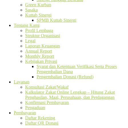
Green Kurban
Sasaka
Kuttab Sinergi
SPMB Kuttab Sinergi
Tentang Kami
Profil Lembaga
Struktur Organisasi
Legal
Laporan Keuangan
Annual Report
Monthly Report
Kebijakan Privasi
Syarat dan Ketentuan Verifikasi Serta Proses
Pengembalian Dana
Pengembalian Donasi (Refund)
Layanan
Konsultasi Zakat/Wakaf
Kalkulator Zakat Online Lengkap – Hitung Zakat
Penghasilan, Maal, Perusahaan, dan Perdagangan
Konfirmasi Pembayaran
Pengaduan
Pembayaran
Daftar Rekening
Daftar QR Donasi