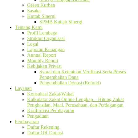
Green Kurban
Sasaka
Kuttab Sinergi
SPMB Kuttab Sinergi
Tentang Kami
Profil Lembaga
Struktur Organisasi
Legal
Laporan Keuangan
Annual Report
Monthly Report
Kebijakan Privasi
Syarat dan Ketentuan Verifikasi Serta Proses
Pengembalian Dana
Pengembalian Donasi (Refund)
Layanan
Konsultasi Zakat/Wakaf
Kalkulator Zakat Online Lengkap – Hitung Zakat
Penghasilan, Maal, Perusahaan, dan Perdagangan
Konfirmasi Pembayaran
Pengaduan
Pembayaran
Daftar Rekening
Daftar QR Donasi