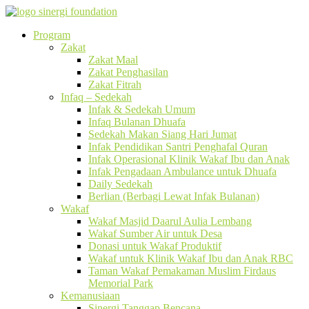
Program
Zakat
Zakat Maal
Zakat Penghasilan
Zakat Fitrah
Infaq – Sedekah
Infak & Sedekah Umum
Infaq Bulanan Dhuafa
Sedekah Makan Siang Hari Jumat
Infak Pendidikan Santri Penghafal Quran
Infak Operasional Klinik Wakaf Ibu dan Anak
Infak Pengadaan Ambulance untuk Dhuafa
Daily Sedekah
Berlian (Berbagi Lewat Infak Bulanan)
Wakaf
Wakaf Masjid Daarul Aulia Lembang
Wakaf Sumber Air untuk Desa
Donasi untuk Wakaf Produktif
Wakaf untuk Klinik Wakaf Ibu dan Anak RBC
Taman Wakaf Pemakaman Muslim Firdaus
Memorial Park
Kemanusiaan
Sinergi Tanggap Bencana