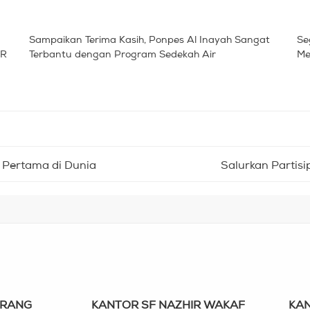
Sampaikan Terima Kasih, Ponpes Al Inayah Sangat
Se
IR
Terbantu dengan Program Sedekah Air
Me
f Pertama di Dunia
Salurkan Partis
ERANG
KANTOR SF NAZHIR WAKAF
KAN