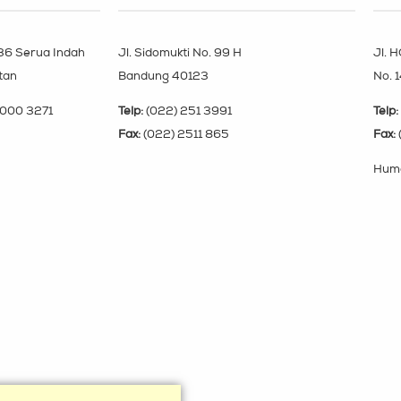
 36 Serua Indah
Jl. Sidomukti No. 99 H
Jl. H
tan
Bandung 40123
No. 
000 3271
Telp:
(022) 251 3991
Telp:
Fax:
(022) 2511 865
Fax:
Huma