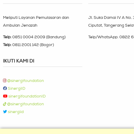
Meliputi Layanan Pemulasaran dan
Jl. Suka Damai IV A No.
Ambulan Jenazah
Ciputat, Tangerang Sela
Telp:
0851 0004 2009 (Bandung)
Telp/WhatsApp:
0822 6
Telp:
0811 2001 142 (Bogor)
IKUTI KAMI DI
@sinergifoundation
SinergiID
sinergifoundationID
@sinergifoundation
sinergiid