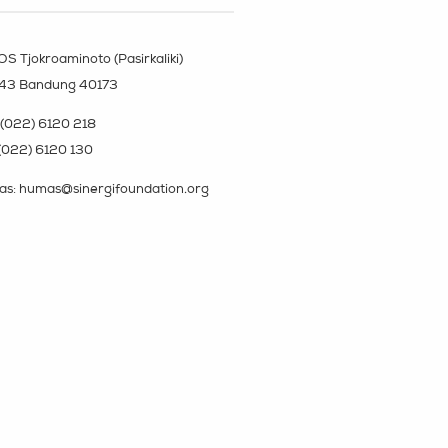
OS Tjokroaminoto (Pasirkaliki)
143 Bandung 40173
(022) 6120 218
(022) 6120 130
s: humas@sinergifoundation.org