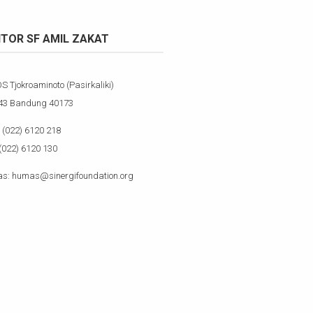
TOR SF AMIL ZAKAT
OS Tjokroaminoto (Pasirkaliki)
143 Bandung 40173
(022) 6120 218
(022) 6120 130
s: humas@sinergifoundation.org