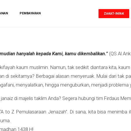
ANAN
PEMBAYARAN
ZAKAT-INFAK
Kemudian hanyalah kepada Kami, kamu dikembalikan.”
(QS Al Ank
kifayah kaum muslimin. Namun, tak sedikit diantara kita, ka
n di sekitarnya? Berbagai alasan menyeruak. Mulai dari tak p
engafani, menyalatkan, hingga menguburkan, menjadi problem
naiz di majelis taklim Anda? Segera hubungi tim Firdaus Memor
 to Z Pemulasaraan Jenazah”. Di sana, kita bisa menimba il
staz mumpuni, secara cuma
ni hanya selama Ramadhan 1438 H!