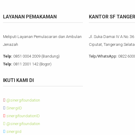
LAYANAN PEMAKAMAN
KANTOR SF TANGE
Meliputi Layanan Pemulasaran dan Ambulan
Jl. Suka Damai IV A No. 36
Jenazah
Ciputat, Tangerang Selata
Telp:
0851 0004 2009 (Bandung)
Telp/WhatsApp:
0822 600
Telp:
0811 2001 142 (Bogor)
IKUTI KAMI DI
@sinergifoundation
SinergiID
sinergifoundationID
@sinergifoundation
sinergiid