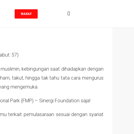
WAKAF
abut: 57)
um muslimin, kebingungan saat dihadapkan dengan
aham, takut, hingga tak tahu tata cara mengurus
a yang mengemuka.
ial Park (FMP) – Sinergi Foundation saja!
mu terkait pemulasaraan sesuai dengan syariat
-cuma.