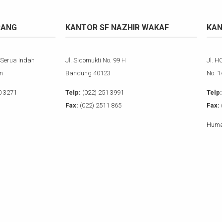
RANG
KANTOR SF NAZHIR WAKAF
KAN
 Serua Indah
Jl. Sidomukti No. 99 H
Jl. H
n
Bandung 40123
No. 
0 3271
Telp:
(022) 251 3991
Telp:
Fax:
(022) 2511 865
Fax:
Huma