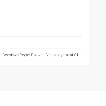
Ajari Al Qur’an, Penerima Manfaat Beasiswa Pegiat Dakwah Bina Masyarakat Cileunyi