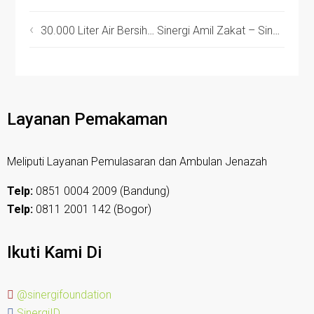
30.000 Liter Air Bersih Disalurkan ke Ribuan Pengungsi di Gaza Selatan
Sinergi Amil Zakat – Sinergi Foundation Jajaki Peluang Kolaborasi dengan Hijacket sebagai Respon Bencana yang Melanda Sumatera
Layanan Pemakaman
Meliputi Layanan Pemulasaran dan Ambulan Jenazah
Telp:
0851 0004 2009 (Bandung)
Telp:
0811 2001 142 (Bogor)
Ikuti Kami Di
@sinergifoundation
SinergiID