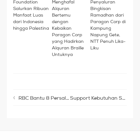
Foundation
Menghafal
Penyaluran
Salurkan Ribuan
Alquran
Bingkisan
Manfaat Luas
Bertemu
Ramadhan dari
dari Indonesia
dengan
Paragon Corp di
hingga Palestina
Kebaikan
Kampung
Paragon Corp
Napung Gete,
yang Hadirkan
NTT Penuh Lika-
Alquran Braille
Liku
Untuknya
RBC Bantu 8 Persalinan Terkonfirmasi Covid Sepanjang 2022
Support Kebutuhan SPM, Lumbung Desa Siapkan 1 Ton Beras Per Bulan