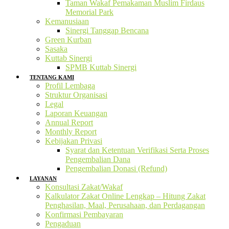
Taman Wakaf Pemakaman Muslim Firdaus
Memorial Park
Kemanusiaan
Sinergi Tanggap Bencana
Green Kurban
Sasaka
Kuttab Sinergi
SPMB Kuttab Sinergi
TENTANG KAMI
Profil Lembaga
Struktur Organisasi
Legal
Laporan Keuangan
Annual Report
Monthly Report
Kebijakan Privasi
Syarat dan Ketentuan Verifikasi Serta Proses
Pengembalian Dana
Pengembalian Donasi (Refund)
LAYANAN
Konsultasi Zakat/Wakaf
Kalkulator Zakat Online Lengkap – Hitung Zakat
Penghasilan, Maal, Perusahaan, dan Perdagangan
Konfirmasi Pembayaran
Pengaduan