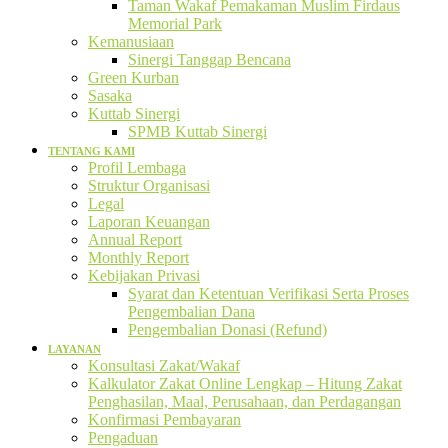
Taman Wakaf Pemakaman Muslim Firdaus
Memorial Park
Kemanusiaan
Sinergi Tanggap Bencana
Green Kurban
Sasaka
Kuttab Sinergi
SPMB Kuttab Sinergi
TENTANG KAMI
Profil Lembaga
Struktur Organisasi
Legal
Laporan Keuangan
Annual Report
Monthly Report
Kebijakan Privasi
Syarat dan Ketentuan Verifikasi Serta Proses
Pengembalian Dana
Pengembalian Donasi (Refund)
LAYANAN
Konsultasi Zakat/Wakaf
Kalkulator Zakat Online Lengkap – Hitung Zakat
Penghasilan, Maal, Perusahaan, dan Perdagangan
Konfirmasi Pembayaran
Pengaduan