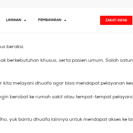
LAYANAN
PEMBAYARAN
ZAKAT-INFAK
us beraksi.
anak berkebutuhan khusus, serta pasien umum. Salah satu
ar kita melayani dhuafa agar bisa mendapat pelayanan k
 ingin berobat ke rumah sakit atau tempat-tempat pelaya
o, yuk bantu dhuafa lainnya untuk mendapat akses ke la