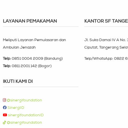
LAYANAN PEMAKAMAN
KANTOR SF TANG
Meliputi Layanan Pemulasaran dan
Jl. Suka Damai IV A No.
Ambulan Jenazah
Ciputat, Tangerang Sela
Telp:
0851 0004 2009 (Bandung)
Telp/WhatsApp:
0822 6
Telp:
0811 2001 142 (Bogor)
IKUTI KAMI DI
@sinergifoundation
SinergiID
sinergifoundationID
@sinergifoundation