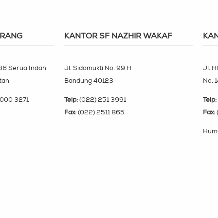
ERANG
KANTOR SF NAZHIR WAKAF
KAN
 36 Serua Indah
Jl. Sidomukti No. 99 H
Jl. H
tan
Bandung 40123
No. 
000 3271
Telp:
(022) 251 3991
Telp:
Fax:
(022) 2511 865
Fax:
Huma