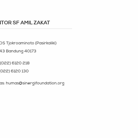
TOR SF AMIL ZAKAT
OS Tjokroaminoto (Pasirkaliki)
143 Bandung 40173
(022) 6120 218
(022) 6120 130
s: humas@sinergifoundation.org