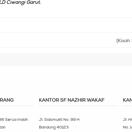
LD Ciwangi Garut.
[Kisah
ERANG
KANTOR SF NAZHIR WAKAF
KAN
 36 Serua Indah
Jl. Sidomukti No. 99 H
Jl. H
tan
Bandung 40123
No. 