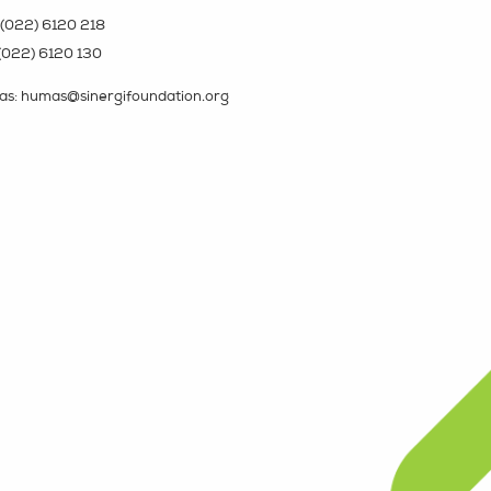
(022) 6120 218
(022) 6120 130
s: humas@sinergifoundation.org