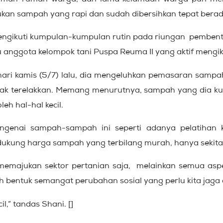
pukan sampah yang
rapi dan
sudah dibersihkan tepat bera
ngikuti kumpulan-kumpulan rutin pada riungan pemben
 anggota kelompok tani Puspa Reuma II yang aktif mengi
ri kamis (5/7) lalu, dia mengeluhkan pemasaran sampah
ak terelak
k
an. Memang menurutnya
,
sampah yang dia kum
eh hal-hal kecil.
engenai sampah-sampah ini seperti adanya pelatihan
gi didukung harga sampah yang terbilang murah, hanya sek
memajukan sektor pertanian saja, melainkan semua asp
h bentuk semangat perubahan sosial yang perlu kita jaga d
l,” tandas Shani. []