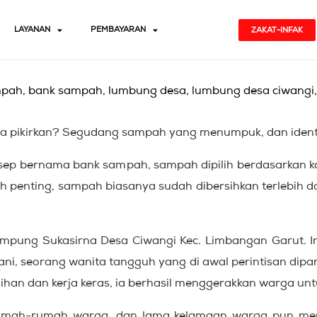
LAYANAN
PEMBAYARAN
ZAKAT-INFAK
a pikirkan? Segudang sampah yang menumpuk, dan ident
sep bernama bank sampah, sampah dipilih berdasarkan kat
h penting, sampah biasanya sudah dibersihkan terlebih da
Kampung Sukasirna Desa Ciwangi Kec. Limbangan Garut. In
ni, seorang wanita tangguh yang di awal perintisan dipa
gigihan dan kerja keras, ia berhasil menggerakkan warga
mah-rumah warga, dan lama kelamaan warga pun meng