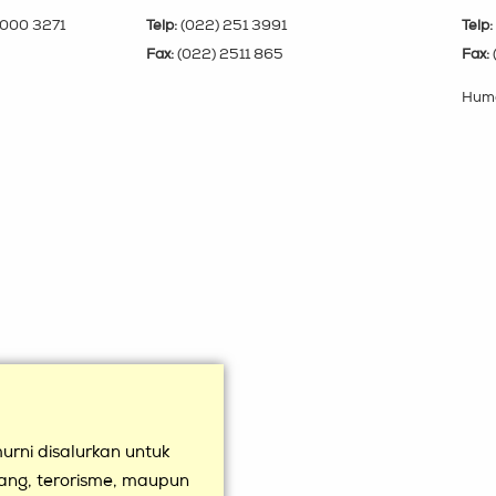
000 3271
Telp:
(022) 251 3991
Telp:
Fax:
(022) 2511 865
Fax:
Huma
rni disalurkan untuk
uang, terorisme, maupun