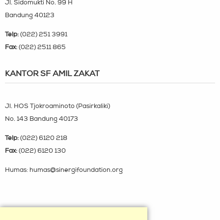
Jl. Sidomukti No. 99 H
Bandung 40123
Telp:
(022) 251 3991
Fax:
(022) 2511 865
KANTOR SF AMIL ZAKAT
Jl. HOS Tjokroaminoto (Pasirkaliki)
No. 143 Bandung 40173
Telp:
(022) 6120 218
Fax:
(022) 6120 130
Humas: humas@sinergifoundation.org