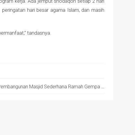
ogram kerja. Ada jemput shodaqoh setiap 2 hari
 peringatan hari besar agama Islam, dan masih
bermanfaat,” tandasnya.
Progres Pembangunan Positif, Pembangunan Masjid Sederhana Ramah Gempa Hampir Purna