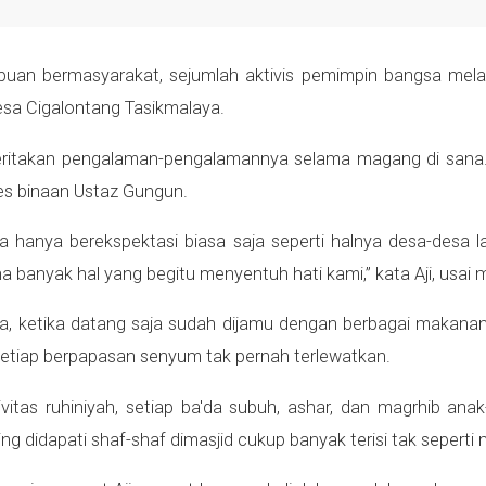
n bermasyarakat, sejumlah aktivis pemimpin bangsa mela
esa Cigalontang Tasikmalaya.
ceritakan pengalaman-pengalamannya selama magang di sana.
des binaan Ustaz Gungun.
hanya berekspektasi biasa saja seperti halnya desa-desa 
a banyak hal yang begitu menyentuh hati kami,” kata Aji, usai
ya, ketika datang saja sudah dijamu dengan berbagai makanan
setiap berpapasan senyum tak pernah terlewatkan.
vitas ruhiniyah, setiap ba'da subuh, ashar, dan magrhib ana
g didapati shaf-shaf dimasjid cukup banyak terisi tak seperti m