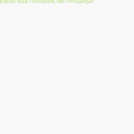
ghasilan, Maal, Perusahaan, dan Perdagangan