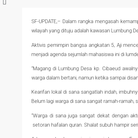
SF-UPDATE,– Dalam rangka mengasah kemampua
wilayah yang dituju adalah kawasan Lumbung D
Aktivis pemimpin bangsa angkatan 5, Aji men
menjadi agenda sejumlah mahasiswa ini di lum
“Magang di Lumbung Desa kp. Cibaeud awalnya 
warga dalam bertani, namun ketika sampai disan
Kearifan lokal di sana sangatlah indah, imbuhn
Belum lagi warga di sana sangat ramah-ramah, 
“Warga di sana juga sangat dekat dengan akti
setoran hafalan quran. Shalat subuh hampir serin