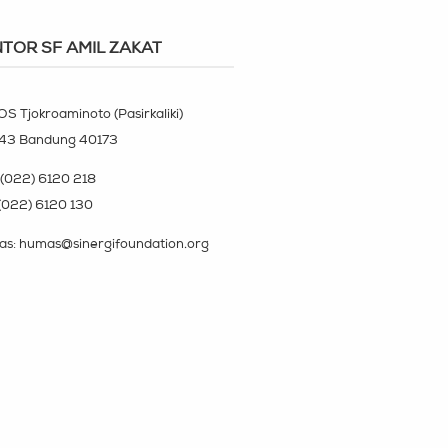
TOR SF AMIL ZAKAT
OS Tjokroaminoto (Pasirkaliki)
143 Bandung 40173
(022) 6120 218
(022) 6120 130
s: humas@sinergifoundation.org