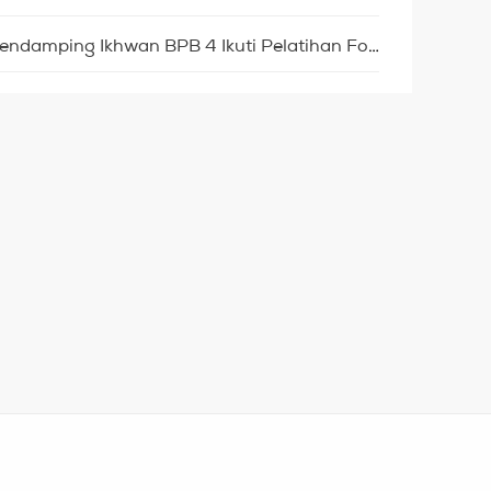
Kalahkan 9.635 Pendaftar, Pendamping Ikhwan BPB 4 Ikuti Pelatihan Forum Indonesia Muda