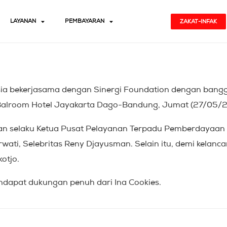
LAYANAN
PEMBAYARAN
ZAKAT-INFAK
sia bekerjasama dengan Sinergi Foundation dengan ban
Balroom Hotel Jayakarta Dago-Bandung, Jumat (27/05/2
awan selaku Ketua Pusat Pelayanan Terpadu Pemberdaya
ati, Selebritas Reny Djayusman. Selain itu, demi kelanca
kotjo.
mendapat dukungan penuh dari Ina Cookies.