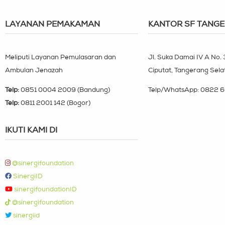
LAYANAN PEMAKAMAN
KANTOR SF TANG
Meliputi Layanan Pemulasaran dan
Jl. Suka Damai IV A No.
Ambulan Jenazah
Ciputat, Tangerang Sela
Telp:
0851 0004 2009 (Bandung)
Telp/WhatsApp:
0822 6
Telp:
0811 2001 142 (Bogor)
IKUTI KAMI DI
@sinergifoundation
SinergiID
sinergifoundationID
@sinergifoundation
sinergiid