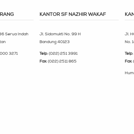
ERANG
KANTOR SF NAZHIR WAKAF
KAN
 36 Serua Indah
Jl. Sidomukti No. 99 H
Jl. H
tan
Bandung 40123
No. 
000 3271
Telp:
(022) 251 3991
Telp:
Fax:
(022) 2511 865
Fax:
Huma