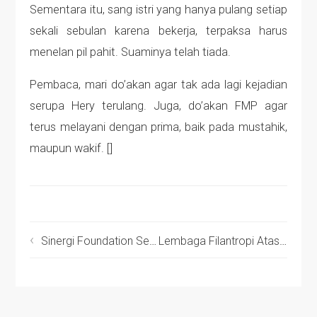
Sementara itu, sang istri yang hanya pulang setiap
sekali sebulan karena bekerja, terpaksa harus
menelan pil pahit. Suaminya telah tiada.
Pembaca, mari do’akan agar tak ada lagi kejadian
serupa Hery terulang. Juga, do’akan FMP agar
terus melayani dengan prima, baik pada mustahik,
maupun wakif. []
Sinergi Foundation Segera Launching Aplikasi Payment Berbasis Android
Lembaga Filantropi Atasi Kesenjangan Bertahap