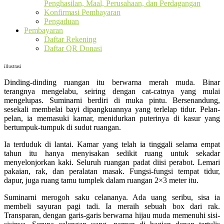
Penghasilan, Maal, Perusahaan, dan Perdagangan
Konfirmasi Pembayaran
Pengaduan
Pembayaran
Daftar Rekening
Daftar QR Donasi
illustrasi
Dinding-dinding ruangan itu berwarna merah muda. Binar
terangnya mengelabu, seiring dengan cat-catnya yang mulai
mengelupas. Suminarni berdiri di muka pintu. Bersenandung,
sesekali membelai bayi dipangkuannya yang terlelap tidur. Pelan-
pelan, ia memasuki kamar, menidurkan puterinya di kasur yang
bertumpuk-tumpuk di sudut ruangan.
Ia terduduk di lantai. Kamar yang telah ia tinggali selama empat
tahun itu hanya menyisakan sedikit ruang untuk sekadar
menyelonjorkan kaki. Seluruh ruangan padat diisi perabot. Lemari
pakaian, rak, dan peralatan masak. Fungsi-fungsi tempat tidur,
dapur, juga ruang tamu tumplek dalam ruangan 2×3 meter itu.
Suminarni merogoh saku celananya. Ada uang seribu, sisa ia
membeli sayuran pagi tadi. Ia meraih sebuah box dari rak.
Transparan, dengan garis-garis berwarna hijau muda memenuhi sisi-