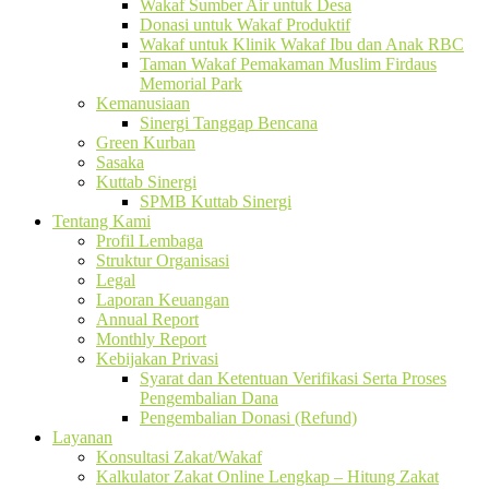
Wakaf Sumber Air untuk Desa
Donasi untuk Wakaf Produktif
Wakaf untuk Klinik Wakaf Ibu dan Anak RBC
Taman Wakaf Pemakaman Muslim Firdaus
Memorial Park
Kemanusiaan
Sinergi Tanggap Bencana
Green Kurban
Sasaka
Kuttab Sinergi
SPMB Kuttab Sinergi
Tentang Kami
Profil Lembaga
Struktur Organisasi
Legal
Laporan Keuangan
Annual Report
Monthly Report
Kebijakan Privasi
Syarat dan Ketentuan Verifikasi Serta Proses
Pengembalian Dana
Pengembalian Donasi (Refund)
Layanan
Konsultasi Zakat/Wakaf
Kalkulator Zakat Online Lengkap – Hitung Zakat