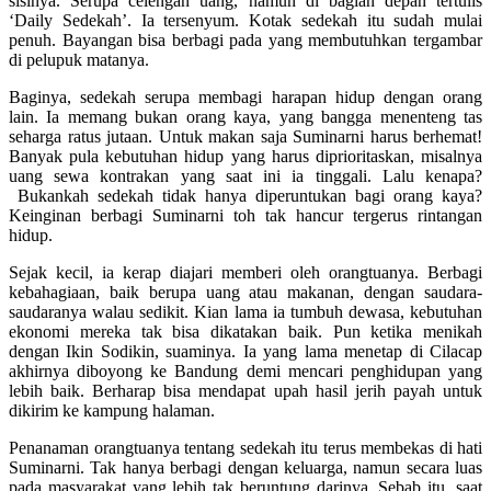
sisinya. Serupa celengan uang, namun di bagian depan tertulis
‘Daily Sedekah’. Ia tersenyum. Kotak sedekah itu sudah mulai
penuh. Bayangan bisa berbagi pada yang membutuhkan tergambar
di pelupuk matanya.
Baginya, sedekah serupa membagi harapan hidup dengan orang
lain. Ia memang bukan orang kaya, yang bangga menenteng tas
seharga ratus jutaan. Untuk makan saja Suminarni harus berhemat!
Banyak pula kebutuhan hidup yang harus diprioritaskan, misalnya
uang sewa kontrakan yang saat ini ia tinggali. Lalu kenapa?
Bukankah sedekah tidak hanya diperuntukan bagi orang kaya?
Keinginan berbagi Suminarni toh tak hancur tergerus rintangan
hidup.
Sejak kecil, ia kerap diajari memberi oleh orangtuanya. Berbagi
kebahagiaan, baik berupa uang atau makanan, dengan saudara-
saudaranya walau sedikit. Kian lama ia tumbuh dewasa, kebutuhan
ekonomi mereka tak bisa dikatakan baik. Pun ketika menikah
dengan Ikin Sodikin, suaminya. Ia yang lama menetap di Cilacap
akhirnya diboyong ke Bandung demi mencari penghidupan yang
lebih baik. Berharap bisa mendapat upah hasil jerih payah untuk
dikirim ke kampung halaman.
Penanaman orangtuanya tentang sedekah itu terus membekas di hati
Suminarni. Tak hanya berbagi dengan keluarga, namun secara luas
pada masyarakat yang lebih tak beruntung darinya. Sebab itu, saat