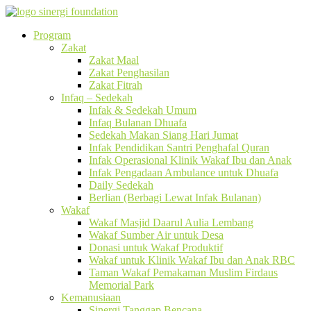
Program
Zakat
Zakat Maal
Zakat Penghasilan
Zakat Fitrah
Infaq – Sedekah
Infak & Sedekah Umum
Infaq Bulanan Dhuafa
Sedekah Makan Siang Hari Jumat
Infak Pendidikan Santri Penghafal Quran
Infak Operasional Klinik Wakaf Ibu dan Anak
Infak Pengadaan Ambulance untuk Dhuafa
Daily Sedekah
Berlian (Berbagi Lewat Infak Bulanan)
Wakaf
Wakaf Masjid Daarul Aulia Lembang
Wakaf Sumber Air untuk Desa
Donasi untuk Wakaf Produktif
Wakaf untuk Klinik Wakaf Ibu dan Anak RBC
Taman Wakaf Pemakaman Muslim Firdaus
Memorial Park
Kemanusiaan
Sinergi Tanggap Bencana