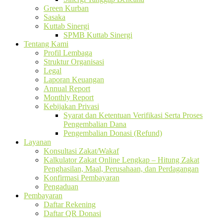
Green Kurban
Sasaka
Kuttab Sinergi
SPMB Kuttab Sinergi
Tentang Kami
Profil Lembaga
Struktur Organisasi
Legal
Laporan Keuangan
Annual Report
Monthly Report
Kebijakan Privasi
Syarat dan Ketentuan Verifikasi Serta Proses
Pengembalian Dana
Pengembalian Donasi (Refund)
Layanan
Konsultasi Zakat/Wakaf
Kalkulator Zakat Online Lengkap – Hitung Zakat
Penghasilan, Maal, Perusahaan, dan Perdagangan
Konfirmasi Pembayaran
Pengaduan
Pembayaran
Daftar Rekening
Daftar QR Donasi