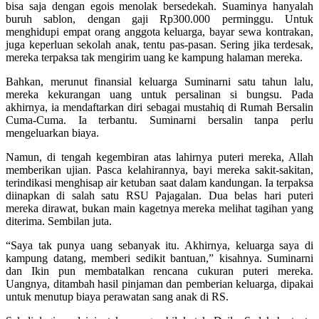
bisa saja dengan egois menolak bersedekah. Suaminya hanyalah
buruh sablon, dengan gaji Rp300.000 perminggu. Untuk
menghidupi empat orang anggota keluarga, bayar sewa kontrakan,
juga keperluan sekolah anak, tentu pas-pasan. Sering jika terdesak,
mereka terpaksa tak mengirim uang ke kampung halaman mereka.
Bahkan, merunut finansial keluarga Suminarni satu tahun lalu,
mereka kekurangan uang untuk persalinan si bungsu. Pada
akhirnya, ia mendaftarkan diri sebagai mustahiq di Rumah Bersalin
Cuma-Cuma. Ia terbantu. Suminarni bersalin tanpa perlu
mengeluarkan biaya.
Namun, di tengah kegembiran atas lahirnya puteri mereka, Allah
memberikan ujian. Pasca kelahirannya, bayi mereka sakit-sakitan,
terindikasi menghisap air ketuban saat dalam kandungan. Ia terpaksa
diinapkan di salah satu RSU Pajagalan. Dua belas hari puteri
mereka dirawat, bukan main kagetnya mereka melihat tagihan yang
diterima. Sembilan juta.
“Saya tak punya uang sebanyak itu. Akhirnya, keluarga saya di
kampung datang, memberi sedikit bantuan,” kisahnya. Suminarni
dan Ikin pun membatalkan rencana cukuran puteri mereka.
Uangnya, ditambah hasil pinjaman dan pemberian keluarga, dipakai
untuk menutup biaya perawatan sang anak di RS.