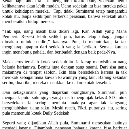
Sekali lagi, andai ia tak mengambil kotak Daily Sedekah, tentu
kelihatannya akan lebih mudah. Uang sedekah itu bisa mereka pakai
untuk kehidupan mereka. Tapi tidak. Suminarni tetap mengambil
kotak itu, tanpa sedikitpun terbersit perasaan, bahwa sedekah akan
memberatkan hidup mereka.
“Tak apa, uang masih bisa dicari lagi. Kan Allah yang Maha
Pemberi. Rezeki lebih sedikit pun, harus tetap dibagi, jangan
dimakan untuk sendiri,” katanya. Pun, ia menuturkan, ia tak
mengharap apapun dari sedekah yang ia berikan. Semata karena
ingin menabung pahala, dan beribadah dengan baik pada-Nya.
Maka terus terisilah kotak sedekah itu. Ia kerap menyisihkan uang
belanja hariannya. Begitu juga dengan sang suami. Dari sisa uang
makannya di tempat sablon, Ikin bisa bersedekah karena ia tak
merokok sebagaimana kawan-kawannya yang lain. Barang sekadar
seribu, dua ribu, mereka masukkan ke dalam kotak tersebut.
Dan sebagaimana yang diajarkan orangtuanya, Suminarni pun
mengajak putra sulungnya yang masih menginjak kelas 4 SD untuk
bersedekah. Ia sering meminta anaknya agar tak langsung
menghabiskan uang saku. Meski receh, Fikri, putranya itu, sering
pula memenuhi kotak Daily Sedekah.
Seperti yang dijanjikan Allah pula, Suminarni merasakan hatinya
menjadi lapang. Ditambah, perasaan bahagia karena bisa berbuat