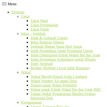
Menu
Program
Zakat
Zakat Maal
Zakat Penghasilan
Zakat Fitrah
Infaq – Sedekah
Infak & Sedekah Umum
Infaq Bulanan Dhuafa
Sedekah Makan Siang Hari Jumat
Infak Pendidikan Santri Penghafal Quran
Infak Operasional Klinik Wakaf Ibu dan Anak
Infak Pengadaan Ambulance untuk Dhuafa
Daily Sedekah
Berlian (Berbagi Lewat Infak Bulanan)
Wakaf
Wakaf Masjid Daarul Aulia Lembang
Wakaf Sumber Air untuk Desa
Donasi untuk Wakaf Produktif
Wakaf untuk Klinik Wakaf Ibu dan Anak RBC
Taman Wakaf Pemakaman Muslim Firdaus
Memorial Park
Kemanusiaan
Sinergi Tanggap Bencana