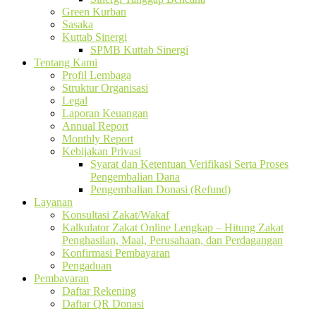
Green Kurban
Sasaka
Kuttab Sinergi
SPMB Kuttab Sinergi
Tentang Kami
Profil Lembaga
Struktur Organisasi
Legal
Laporan Keuangan
Annual Report
Monthly Report
Kebijakan Privasi
Syarat dan Ketentuan Verifikasi Serta Proses
Pengembalian Dana
Pengembalian Donasi (Refund)
Layanan
Konsultasi Zakat/Wakaf
Kalkulator Zakat Online Lengkap – Hitung Zakat
Penghasilan, Maal, Perusahaan, dan Perdagangan
Konfirmasi Pembayaran
Pengaduan
Pembayaran
Daftar Rekening
Daftar QR Donasi