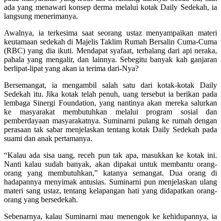
ada yang menawari konsep derma melalui kotak Daily Sedekah, ia
langsung menerimanya.
Awalnya, ia terkesima saat seorang ustaz menyampaikan materi
keutamaan sedekah di Majelis Taklim Rumah Bersalin Cuma-Cuma
(RBC) yang dia ikuti. Mendapat syafaat, terhalang dari api neraka,
pahala yang mengalir, dan lainnya. Sebegitu banyak kah ganjaran
berlipat-lipat yang akan ia terima dari-Nya?
Bersemangat, ia mengambil salah satu dari kotak-kotak Daily
Sedekah itu. Jika kotak telah penuh, uang tersebut ia berikan pada
lembaga Sinergi Foundation, yang nantinya akan mereka salurkan
ke masyarakat membutuhkan melalui program sosial dan
pemberdayaan masyarakatnya. Suminarni pulang ke rumah dengan
perasaan tak sabar menjelaskan tentang kotak Daily Sedekah pada
suami dan anak pertamanya.
“Kalau ada sisa uang, receh pun tak apa, masukkan ke kotak ini.
Nanti kalau sudah banyak, akan dipakai untuk membantu orang-
orang yang membutuhkan,” katanya semangat. Dua orang di
hadapannya menyimak antusias. Suminarni pun menjelaskan ulang
materi sang ustaz, tentang kelapangan hati yang didapatkan orang-
orang yang bersedekah.
Sebenarnya, kalau Suminarni mau menengok ke kehidupannya, ia