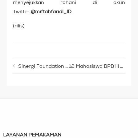
menyejukkan rohani di akun
Twitter
@miftahfaridl_ID
.
(rilis)
Sinergi Foundation Kembali Terima Donasi untuk Palestina
12 Mahasiswa BPB III Adakan Kegiatan Home Stay di Cikahuripan-Sukabumi
LAYANAN PEMAKAMAN