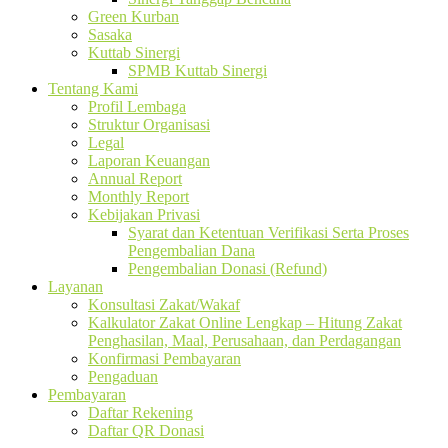
Green Kurban
Sasaka
Kuttab Sinergi
SPMB Kuttab Sinergi
Tentang Kami
Profil Lembaga
Struktur Organisasi
Legal
Laporan Keuangan
Annual Report
Monthly Report
Kebijakan Privasi
Syarat dan Ketentuan Verifikasi Serta Proses
Pengembalian Dana
Pengembalian Donasi (Refund)
Layanan
Konsultasi Zakat/Wakaf
Kalkulator Zakat Online Lengkap – Hitung Zakat
Penghasilan, Maal, Perusahaan, dan Perdagangan
Konfirmasi Pembayaran
Pengaduan
Pembayaran
Daftar Rekening
Daftar QR Donasi