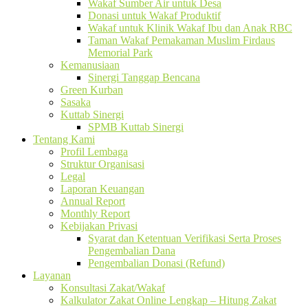
Wakaf Sumber Air untuk Desa
Donasi untuk Wakaf Produktif
Wakaf untuk Klinik Wakaf Ibu dan Anak RBC
Taman Wakaf Pemakaman Muslim Firdaus
Memorial Park
Kemanusiaan
Sinergi Tanggap Bencana
Green Kurban
Sasaka
Kuttab Sinergi
SPMB Kuttab Sinergi
Tentang Kami
Profil Lembaga
Struktur Organisasi
Legal
Laporan Keuangan
Annual Report
Monthly Report
Kebijakan Privasi
Syarat dan Ketentuan Verifikasi Serta Proses
Pengembalian Dana
Pengembalian Donasi (Refund)
Layanan
Konsultasi Zakat/Wakaf
Kalkulator Zakat Online Lengkap – Hitung Zakat