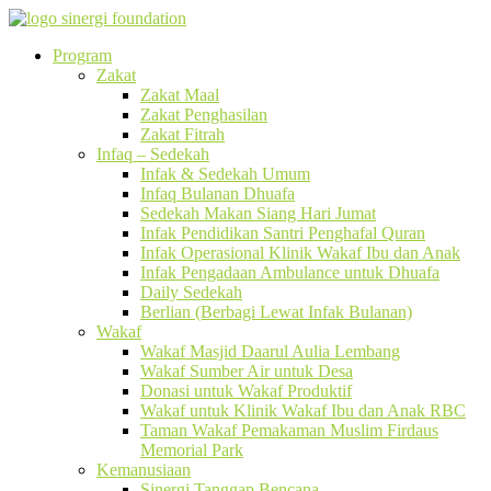
Program
Zakat
Zakat Maal
Zakat Penghasilan
Zakat Fitrah
Infaq – Sedekah
Infak & Sedekah Umum
Infaq Bulanan Dhuafa
Sedekah Makan Siang Hari Jumat
Infak Pendidikan Santri Penghafal Quran
Infak Operasional Klinik Wakaf Ibu dan Anak
Infak Pengadaan Ambulance untuk Dhuafa
Daily Sedekah
Berlian (Berbagi Lewat Infak Bulanan)
Wakaf
Wakaf Masjid Daarul Aulia Lembang
Wakaf Sumber Air untuk Desa
Donasi untuk Wakaf Produktif
Wakaf untuk Klinik Wakaf Ibu dan Anak RBC
Taman Wakaf Pemakaman Muslim Firdaus
Memorial Park
Kemanusiaan
Sinergi Tanggap Bencana