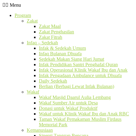
Menu
Program
Zakat
Zakat Maal
Zakat Penghasilan
Zakat Fitrah
Infaq – Sedekah
Infak & Sedekah Umum
Infaq Bulanan Dhuafa
Sedekah Makan Siang Hari Jumat
Infak Pendidikan Santri Penghafal Quran
Infak Operasional Klinik Wakaf Ibu dan Anak
Infak Pengadaan Ambulance untuk Dhuafa
Daily Sedekah
Berlian (Berbagi Lewat Infak Bulanan)
Wakaf
Wakaf Masjid Daarul Aulia Lembang
Wakaf Sumber Air untuk Desa
Donasi untuk Wakaf Produktif
Wakaf untuk Klinik Wakaf Ibu dan Anak RBC
Taman Wakaf Pemakaman Muslim Firdaus
Memorial Park
Kemanusiaan
Sinergi Tanggap Bencana