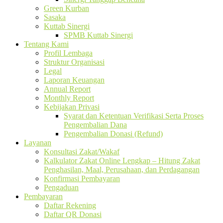
Green Kurban
Sasaka
Kuttab Sinergi
SPMB Kuttab Sinergi
Tentang Kami
Profil Lembaga
Struktur Organisasi
Legal
Laporan Keuangan
Annual Report
Monthly Report
Kebijakan Privasi
Syarat dan Ketentuan Verifikasi Serta Proses
Pengembalian Dana
Pengembalian Donasi (Refund)
Layanan
Konsultasi Zakat/Wakaf
Kalkulator Zakat Online Lengkap – Hitung Zakat
Penghasilan, Maal, Perusahaan, dan Perdagangan
Konfirmasi Pembayaran
Pengaduan
Pembayaran
Daftar Rekening
Daftar QR Donasi