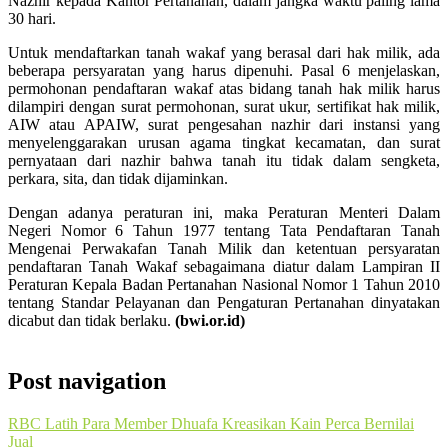
Nazhir kepada Kantor Pertanahan, dalam jangka waktu paling lama
30 hari.
Untuk mendaftarkan tanah wakaf yang berasal dari hak milik, ada
beberapa persyaratan yang harus dipenuhi. Pasal 6 menjelaskan,
permohonan pendaftaran wakaf atas bidang tanah hak milik harus
dilampiri dengan surat permohonan, surat ukur, sertifikat hak milik,
AIW atau APAIW, surat pengesahan nazhir dari instansi yang
menyelenggarakan urusan agama tingkat kecamatan, dan surat
pernyataan dari nazhir bahwa tanah itu tidak dalam sengketa,
perkara, sita, dan tidak dijaminkan.
Dengan adanya peraturan ini, maka Peraturan Menteri Dalam
Negeri Nomor 6 Tahun 1977 tentang Tata Pendaftaran Tanah
Mengenai Perwakafan Tanah Milik dan ketentuan persyaratan
pendaftaran Tanah Wakaf sebagaimana diatur dalam Lampiran II
Peraturan Kepala Badan Pertanahan Nasional Nomor 1 Tahun 2010
tentang Standar Pelayanan dan Pengaturan Pertanahan dinyatakan
dicabut dan tidak berlaku.
(bwi.or.id)
Post navigation
RBC Latih Para Member Dhuafa Kreasikan Kain Perca Bernilai
Jual