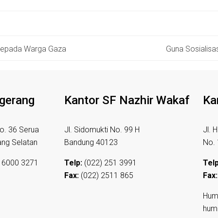
 Kepada Warga Gaza
Guna Sosialisa
ngerang
Kantor SF Nazhir Wakaf
Ka
o. 36 Serua
Jl. Sidomukti No. 99 H
Jl. 
ang Selatan
Bandung 40123
No.
 6000 3271
Telp:
(022) 251 3991
Telp
Fax:
(022) 2511 865
Fax:
Hum
hum