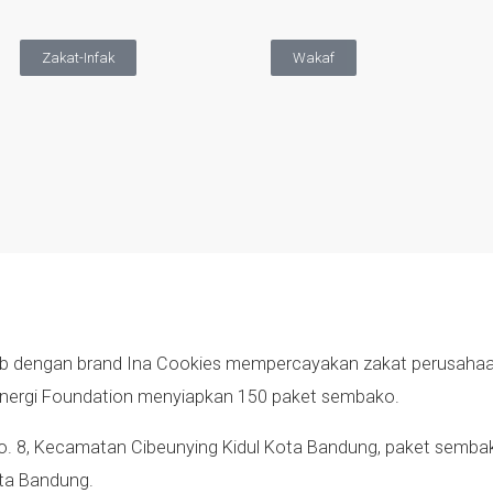
Zakat-Infak
Wakaf
rab dengan brand Ina Cookies mempercayakan zakat perusahaa
inergi Foundation menyiapkan 150 paket sembako.
o. 8, Kecamatan Cibeunying Kidul Kota Bandung, paket sembako
ta Bandung.