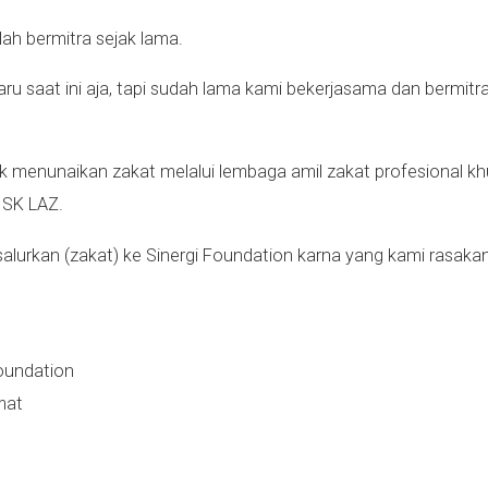
lah bermitra sejak lama.
ru saat ini aja, tapi sudah lama kami bekerjasama dan bermitr
menunaikan zakat melalui lembaga amil zakat profesional kh
n SK LAZ.
, salurkan (zakat) ke Sinergi Foundation karna yang kami rasak
oundation
mat