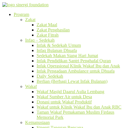
Program
Zakat
Zakat Maal
Zakat Penghasilan
Zakat Fitrah
Infaq – Sedekah
Infak & Sedekah Umum
Infaq Bulanan Dhuafa
Sedekah Makan Siang Hari Jumat
Infak Pendidikan Santri Penghafal Quran
Infak Operasional Klinik Wakaf Ibu dan Anak
Infak Pengadaan Ambulance untuk Dhuafa
Daily Sedekah
Berlian (Berbagi Lewat Infak Bulanan)
Wakaf
Wakaf Masjid Daarul Aulia Lembang
Wakaf Sumber Air untuk Desa
Donasi untuk Wakaf Produktif
Wakaf untuk Klinik Wakaf Ibu dan Anak RBC
Taman Wakaf Pemakaman Muslim Firdaus
Memorial Park
Kemanusiaan
Sinergi Tanggap Bencana