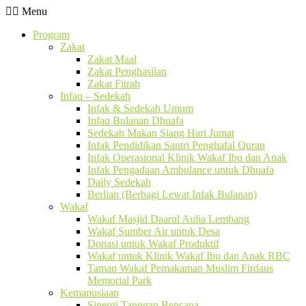
Menu
Program
Zakat
Zakat Maal
Zakat Penghasilan
Zakat Fitrah
Infaq – Sedekah
Infak & Sedekah Umum
Infaq Bulanan Dhuafa
Sedekah Makan Siang Hari Jumat
Infak Pendidikan Santri Penghafal Quran
Infak Operasional Klinik Wakaf Ibu dan Anak
Infak Pengadaan Ambulance untuk Dhuafa
Daily Sedekah
Berlian (Berbagi Lewat Infak Bulanan)
Wakaf
Wakaf Masjid Daarul Aulia Lembang
Wakaf Sumber Air untuk Desa
Donasi untuk Wakaf Produktif
Wakaf untuk Klinik Wakaf Ibu dan Anak RBC
Taman Wakaf Pemakaman Muslim Firdaus
Memorial Park
Kemanusiaan
Sinergi Tanggap Bencana