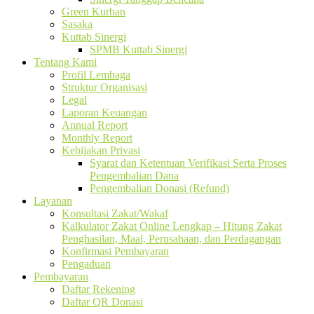
Green Kurban
Sasaka
Kuttab Sinergi
SPMB Kuttab Sinergi
Tentang Kami
Profil Lembaga
Struktur Organisasi
Legal
Laporan Keuangan
Annual Report
Monthly Report
Kebijakan Privasi
Syarat dan Ketentuan Verifikasi Serta Proses
Pengembalian Dana
Pengembalian Donasi (Refund)
Layanan
Konsultasi Zakat/Wakaf
Kalkulator Zakat Online Lengkap – Hitung Zakat
Penghasilan, Maal, Perusahaan, dan Perdagangan
Konfirmasi Pembayaran
Pengaduan
Pembayaran
Daftar Rekening
Daftar QR Donasi