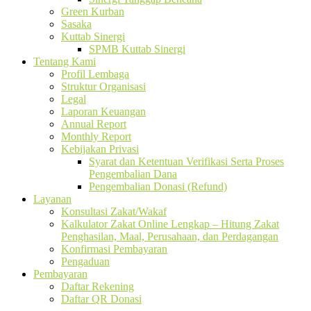
Green Kurban
Sasaka
Kuttab Sinergi
SPMB Kuttab Sinergi
Tentang Kami
Profil Lembaga
Struktur Organisasi
Legal
Laporan Keuangan
Annual Report
Monthly Report
Kebijakan Privasi
Syarat dan Ketentuan Verifikasi Serta Proses
Pengembalian Dana
Pengembalian Donasi (Refund)
Layanan
Konsultasi Zakat/Wakaf
Kalkulator Zakat Online Lengkap – Hitung Zakat
Penghasilan, Maal, Perusahaan, dan Perdagangan
Konfirmasi Pembayaran
Pengaduan
Pembayaran
Daftar Rekening
Daftar QR Donasi