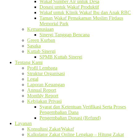
Wakaf Sumber Air untuk Desa
Donasi untuk Wakaf Produktif
Wakaf untuk Klinik Wakaf Ibu dan Anak RBC
Taman Wakaf Pemakaman Muslim Firdaus
Memorial Park
Kemanusiaan
Sinergi Tanggap Bencana
Green Kurban
Sasaka
Kuttab Sinergi
SPMB Kuttab Sinergi
Tentang Kami
Profil Lembaga
Struktur Organisasi
Legal
Laporan Keuangan
Annual Report
Monthly Report
Kebijakan Privasi
Syarat dan Ketentuan Verifikasi Serta Proses
Pengembalian Dana
Pengembalian Donasi (Refund)
Layanan
Konsultasi Zakat/Wakaf
Kalkulator Zakat Online Lengkap – Hitung Zakat