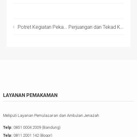
Potret Kegiatan Pekan Pertama Santri Baru Kuttab Sinergi
Perjuangan dan Tekad Kuat Bu Indriyani, Usahakan Penuhi Asupan Buah Hatinya Jelang Operasi Bibir Sumbing
LAYANAN PEMAKAMAN
Meliputi Layanan Pemulasaran dan Ambulan Jenazah
Telp:
0851 0004 2009 (Bandung)
Telp:
0811 2001 142 (Bogor)