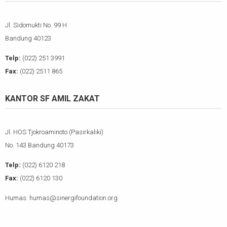
Jl. Sidomukti No. 99 H
Bandung 40123
Telp:
(022) 251 3991
Fax:
(022) 2511 865
KANTOR SF AMIL ZAKAT
Jl. HOS Tjokroaminoto (Pasirkaliki)
No. 143 Bandung 40173
Telp:
(022) 6120 218
Fax:
(022) 6120 130
Humas: humas@sinergifoundation.org