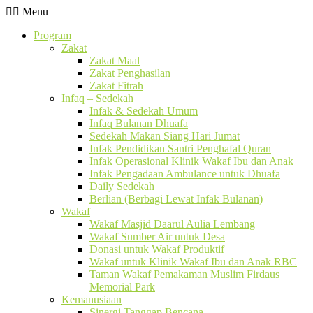
Menu
Program
Zakat
Zakat Maal
Zakat Penghasilan
Zakat Fitrah
Infaq – Sedekah
Infak & Sedekah Umum
Infaq Bulanan Dhuafa
Sedekah Makan Siang Hari Jumat
Infak Pendidikan Santri Penghafal Quran
Infak Operasional Klinik Wakaf Ibu dan Anak
Infak Pengadaan Ambulance untuk Dhuafa
Daily Sedekah
Berlian (Berbagi Lewat Infak Bulanan)
Wakaf
Wakaf Masjid Daarul Aulia Lembang
Wakaf Sumber Air untuk Desa
Donasi untuk Wakaf Produktif
Wakaf untuk Klinik Wakaf Ibu dan Anak RBC
Taman Wakaf Pemakaman Muslim Firdaus
Memorial Park
Kemanusiaan
Sinergi Tanggap Bencana