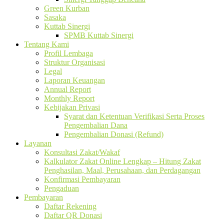
Green Kurban
Sasaka
Kuttab Sinergi
SPMB Kuttab Sinergi
Tentang Kami
Profil Lembaga
Struktur Organisasi
Legal
Laporan Keuangan
Annual Report
Monthly Report
Kebijakan Privasi
Syarat dan Ketentuan Verifikasi Serta Proses
Pengembalian Dana
Pengembalian Donasi (Refund)
Layanan
Konsultasi Zakat/Wakaf
Kalkulator Zakat Online Lengkap – Hitung Zakat
Penghasilan, Maal, Perusahaan, dan Perdagangan
Konfirmasi Pembayaran
Pengaduan
Pembayaran
Daftar Rekening
Daftar QR Donasi