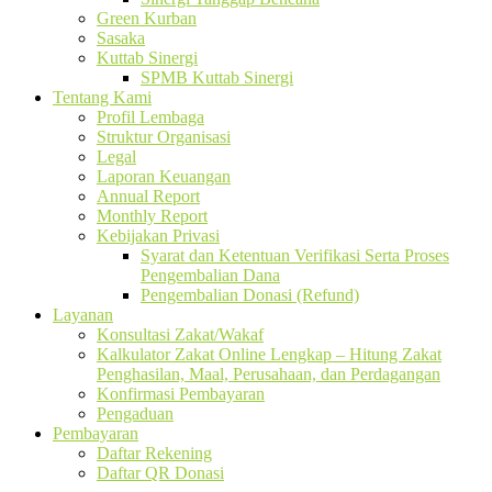
Green Kurban
Sasaka
Kuttab Sinergi
SPMB Kuttab Sinergi
Tentang Kami
Profil Lembaga
Struktur Organisasi
Legal
Laporan Keuangan
Annual Report
Monthly Report
Kebijakan Privasi
Syarat dan Ketentuan Verifikasi Serta Proses
Pengembalian Dana
Pengembalian Donasi (Refund)
Layanan
Konsultasi Zakat/Wakaf
Kalkulator Zakat Online Lengkap – Hitung Zakat
Penghasilan, Maal, Perusahaan, dan Perdagangan
Konfirmasi Pembayaran
Pengaduan
Pembayaran
Daftar Rekening
Daftar QR Donasi