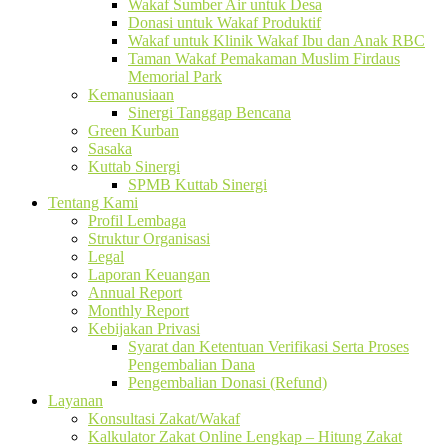
Wakaf Sumber Air untuk Desa
Donasi untuk Wakaf Produktif
Wakaf untuk Klinik Wakaf Ibu dan Anak RBC
Taman Wakaf Pemakaman Muslim Firdaus
Memorial Park
Kemanusiaan
Sinergi Tanggap Bencana
Green Kurban
Sasaka
Kuttab Sinergi
SPMB Kuttab Sinergi
Tentang Kami
Profil Lembaga
Struktur Organisasi
Legal
Laporan Keuangan
Annual Report
Monthly Report
Kebijakan Privasi
Syarat dan Ketentuan Verifikasi Serta Proses
Pengembalian Dana
Pengembalian Donasi (Refund)
Layanan
Konsultasi Zakat/Wakaf
Kalkulator Zakat Online Lengkap – Hitung Zakat