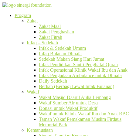
Program
Zakat
Zakat Maal
Zakat Penghasilan
Zakat Fitrah
Infaq – Sedekah
Infak & Sedekah Umum
Infaq Bulanan Dhuafa
Sedekah Makan Siang Hari Jumat
Infak Pendidikan Santri Penghafal Quran
Infak Operasional Klinik Wakaf Ibu dan Anak
Infak Pengadaan Ambulance untuk Dhuafa
Daily Sedekah
Berlian (Berbagi Lewat Infak Bulanan)
Wakaf
Wakaf Masjid Daarul Aulia Lembang
Wakaf Sumber Air untuk Desa
Donasi untuk Wakaf Produktif
Wakaf untuk Klinik Wakaf Ibu dan Anak RBC
Taman Wakaf Pemakaman Muslim Firdaus
Memorial Park
Kemanusiaan
Sinergi Tanggap Bencana