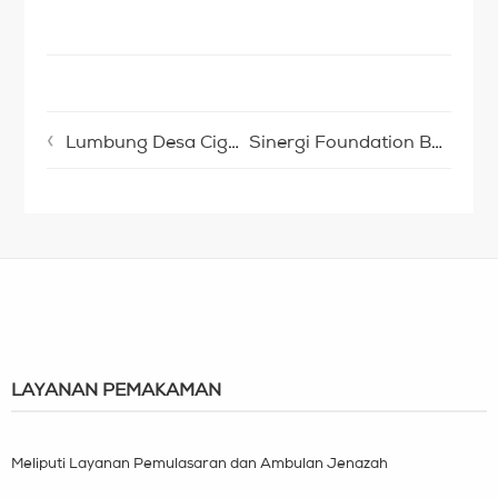
Lumbung Desa Cigalontang Siapkan Bank Penampungan Bibit untuk Warga
Sinergi Foundation Berangkatkan Relawan dan Tim Medis ke Lombok
LAYANAN PEMAKAMAN
Meliputi Layanan Pemulasaran dan Ambulan Jenazah