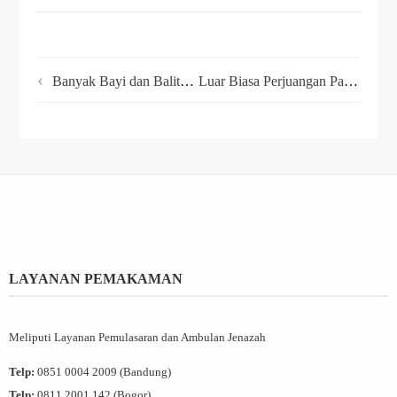
Banyak Bayi dan Balita Terdampak Gempa, RBC Salurkan Makanan Bayi di Kampung Munjul I, Kab. Cianjur
Luar Biasa Perjuangan Pak Ismayadi dan Bu Yani dalam Penuhi Kebutuhan Keluarga
LAYANAN PEMAKAMAN
Meliputi Layanan Pemulasaran dan Ambulan Jenazah
Telp:
0851 0004 2009 (Bandung)
Telp:
0811 2001 142 (Bogor)